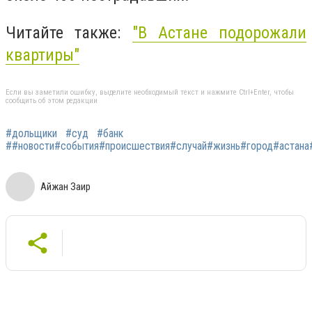
Читайте также:
"
В Астане подорожали
квартиры
"
Если вы заметили ошибку, выделите необходимый текст и нажмите Ctrl+Enter, чтобы
сообщить об этом редакции
#дольщики
#суд
#банк
##новости#события#происшествия#случай#жизнь#город#астана#а
Айжан Заир