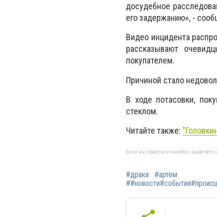
досудебное расследова
его задержанию», - соо
Видео инцидента распро
рассказывают очевидц
покупателем.
Причиной стало недовол
В ходе потасовки, пок
стеклом.
Читайте также:
"
Головки
Если вы заметили ошибку, выделите н
#драка
#артем
##новости#события#происше