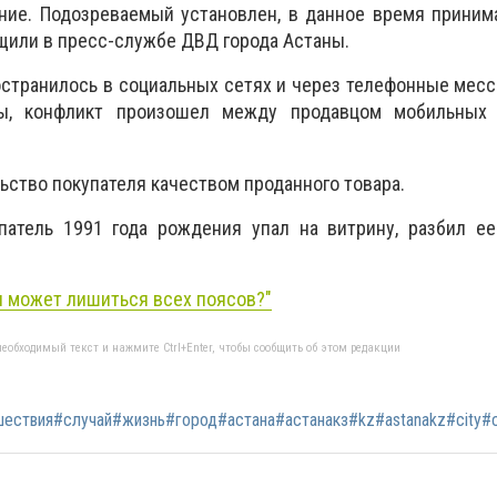
ние. Подозреваемый установлен, в данное время приним
бщили в пресс-службе ДВД города Астаны.
странилось в социальных сетях и через телефонные мес
ы, конфликт произошел между продавцом мобильных
ьство покупателя качеством проданного товара.
упатель
1991 года рождения упал на витрину, разбил ее
н может лишиться всех поясов?
"
еобходимый текст и нажмите Ctrl+Enter, чтобы сообщить об этом редакции
ствия#случай#жизнь#город#астана#астанакз#kz#astanakz#city#ci