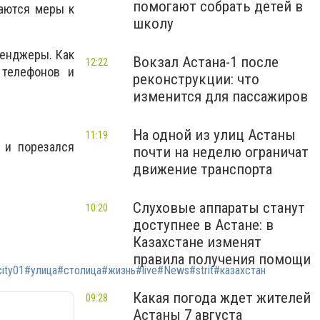
помогают собрать детей в
аются меры к
школу
сенджеры. Как
Вокзал Астана-1 после
12:22
 телефонов и
реконструкции: что
изменится для пассажиров
На одной из улиц Астаны
11:19
 и порезался
почти на неделю ограничат
движение транспорта
Слуховые аппараты станут
10:20
доступнее в Астане: в
Казахстане изменят
правила получения помощи
ty01#улица#столица#жизнь#live#News#strit#казахстан
Какая погода ждет жителей
09:28
Астаны 7 августа