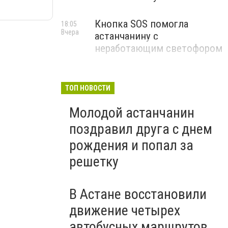
Кнопка SOS помогла
18:05
Вчера
астанчанину с
неработающим светофором
ТОП НОВОСТИ
Молодой астанчанин
поздравил друга с днем
рождения и попал за
решетку
В Астане восстановили
движение четырех
автобусных маршрутов