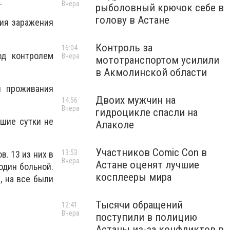
.
Вчера
рыболовный крючок себе в
голову в Астане
ния заражения
Контроль за
16:04
од контролем
Вчера
мототранспортом усилили
в Акмолинской области
и проживания
Двоих мужчин на
14:56
Вчера
гидроцикле спасли на
шие сутки не
Алаколе
Участников Comic Con в
13:53
. 13 из них в
Вчера
Астане оценят лучшие
один больной.
косплееры мира
, на все были
Тысячи обращений
12:41
Вчера
поступили в полицию
Астаны из-за конфликтов в