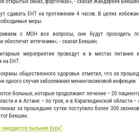
и открытых окнах, форточках», - сказал Жандарбек Бекшин
ут сдавать ЕНТ на протяжении 4 часов. В целях избежа
еобходимые меры.
риваем с МОН все вопросы, они будут проходить п
и обеспечат аптечками», - сказал Бекшин.
нитарные мероприятия проведут и в местах питания 
 на ЕНТ.
 охраны общественного здоровья
отметил, что за прошед
ни одного случая заболевания менингококковой инфекции.
ются больные, которые продолжают лечение – 20 пациентов
асти и в Астане – по трое, и в Карагандинской области – 
егионах за прошедшие сутки поступило более 300 звонков
итог Бекшин.
е ожидается пыльная буря"