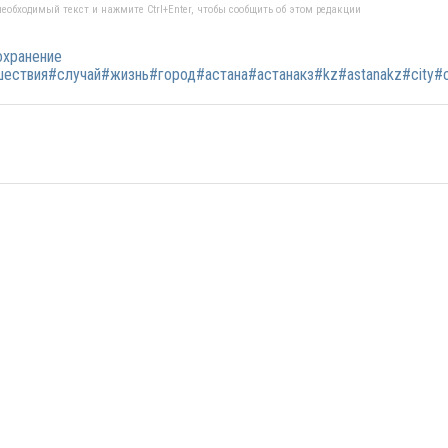
еобходимый текст и нажмите Ctrl+Enter, чтобы сообщить об этом редакции
охранение
ствия#случай#жизнь#город#астана#астанакз#kz#astanakz#city#ci