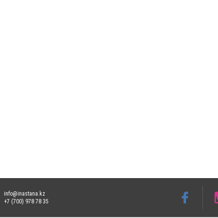
info@inastana.kz
+7 (700) 978 78 35