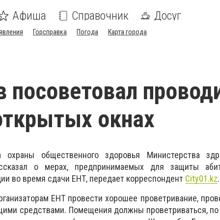
Афиша
Справочник
Досуг
явления
Горсправка
Погода
Карта города
 посоветовал провод
открытых окнах
а охраны общественного здоровья Министерства здр
ссказал о мерах, предпринимаемых для защиты абит
ии во время сдачи ЕНТ, передает корреспондент
City01.kz
.
рганизаторам ЕНТ провести хорошее проветривание, про
щими средствами. Помещения должны проветриваться, по