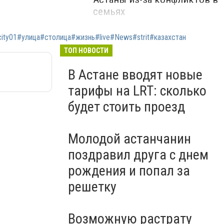
семьях
ty01#улица#столица#жизнь#live#News#strit#казахстан
ТОП НОВОСТИ
В Астане вводят новые
тарифы на LRT: сколько
будет стоить проезд
Молодой астанчанин
поздравил друга с днем
рождения и попал за
решетку
Возможную растрату