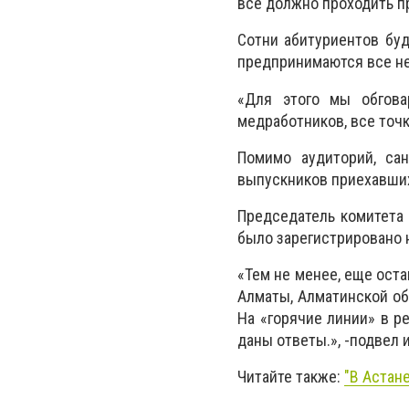
все должно проходить пр
Сотни абитуриентов буд
предпринимаются все н
«Для этого мы обгова
медработников, все точк
Помимо аудиторий, са
выпускников приехавших
Председатель
комитета
было зарегистрировано 
«Тем не менее, еще оста
Алматы, Алматинской обл
На «горячие линии» в р
даны ответы.», -подвел 
Читайте также:
"В Астан