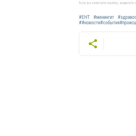
Если вы заметили ошибку, выделите н
#ЕНТ
#менингит
#здраво
##новости#события#происше