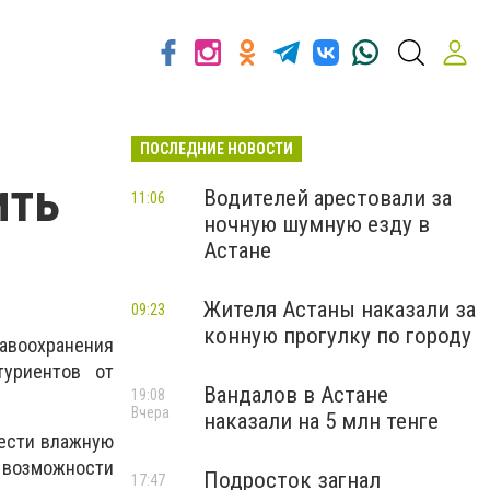
ПОСЛЕДНИЕ НОВОСТИ
ить
Водителей арестовали за
11:06
ночную шумную езду в
Астане
Жителя Астаны наказали за
09:23
конную прогулку по городу
авоохранения
уриентов от
Вандалов в Астане
19:08
Вчера
наказали на 5 млн тенге
вести влажную
 возможности
Подросток загнал
17:47