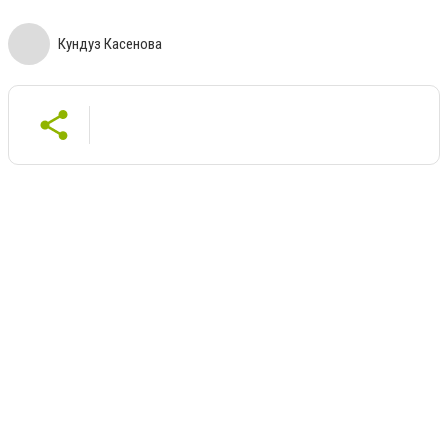
Кундуз Касенова