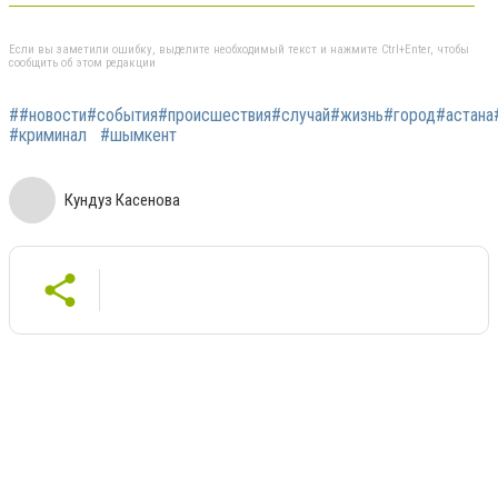
Если вы заметили ошибку, выделите необходимый текст и нажмите Ctrl+Enter, чтобы
сообщить об этом редакции
##новости#события#происшествия#случай#жизнь#город#астана#а
#криминал
#шымкент
Кундуз Касенова