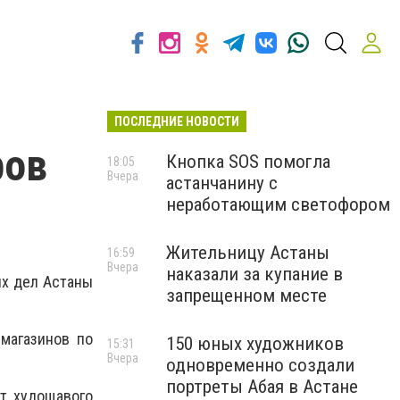
ПОСЛЕДНИЕ НОВОСТИ
ров
Кнопка SOS помогла
18:05
Вчера
астанчанину с
неработающим светофором
Жительницу Астаны
16:59
Вчера
наказали за купание в
их дел Астаны
запрещенном месте
магазинов по
150 юных художников
15:31
Вчера
одновременно создали
портреты Абая в Астане
т, худощавого