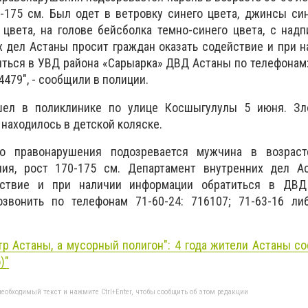
-175 см. Был одет в ветровку синего цвета, джинсы син
 цвета, на голове бейсболка темно-синего цвета, с над
 дел Астаны просит граждан оказать содействие и при н
ться в УВД района «Сарыарка» ДВД Астаны по телефонам: 
4479", - сообщили в полиции.
шел в поликлинике по улице Косшыгулулы 5 июня. З
 находилось в детской коляске.
о правонарушения подозревается мужчина в возраст
ния, рост 170-175 см. Департамент внутренних дел А
йствие и при наличии информации обратиться в ДВД
позвонить по телефонам 71-60-24: 716107; 71-63-16 ли
тр Астаны, а мусорный полигон": 4 года жители Астаны с
)
"
еобходимый текст и нажмите Ctrl+Enter, чтобы сообщить об этом редакции