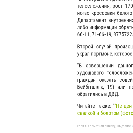
телосложения, рост 170
ногах кроссовки белого
Департамент внутренних
либо информации обрати
66-11, 71-66-19, 8775722
Второй случай произо
украл портмоне, которое
"В совершении данног
худощавого телосложе
граждан оказать соде
Бейбітшілік, 19) или 
обратились в ДВД.
Читайте также: "
"Не цен
свалкой и болотом (фото
Если вы заметили ошибку, выделите н