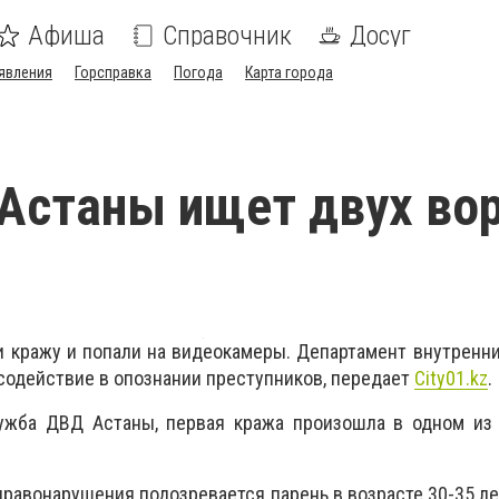
Афиша
Справочник
Досуг
явления
Горсправка
Погода
Карта города
Астаны ищет двух во
 кражу и попали на видеокамеры. Департамент внутренн
 содействие в опознании преступников, передает
City01.kz
.
ужба ДВД Астаны, первая кража произошла в одном из 
правонарушения подозревается парень в возрасте 30-35 ле