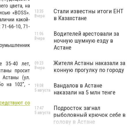
его цвета, на
Стали известны итоги ЕНТ
13:35
писью «BOSS».
Вчера
в Казахстане
аличии какой-
71-66-10, 71-
Водителей арестовали за
11:06
Вчера
ночную шумную езду в
лоумышленник
Астане
Жителя Астаны наказали за
е 35-40 лет,
09:23
Вчера
конную прогулку по городу
станы просит
 Астаны (ул.
бо на 102", -
Вандалов в Астане
19:08
5 августа
наказали на 5 млн тенге
оседствуют со
Подросток загнал
17:47
5 августа
рыболовный крючок себе в
голову в Астане