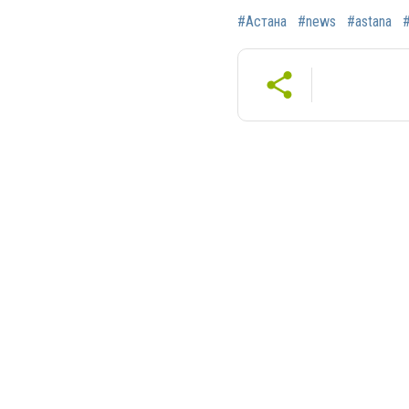
#Астана
#news
#astana