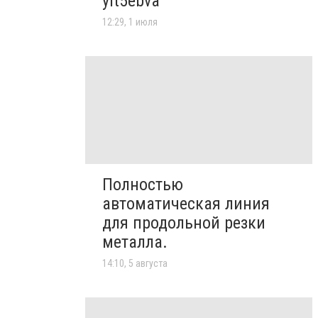
yit5ebva
12:29, 1 июля
Полностью
автоматическая линия
для продольной резки
металла.
14:10, 5 августа