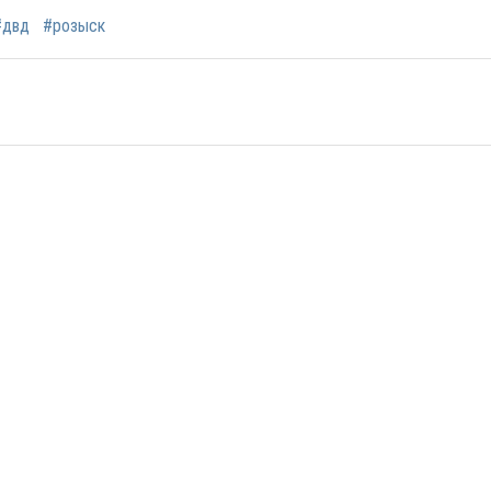
#двд
#розыск