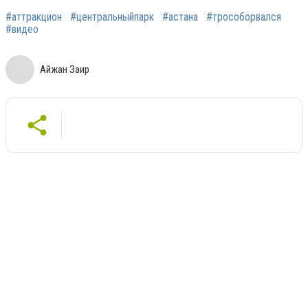
#аттракцион
#центральныйпарк
#астана
#трособорвался
#видео
Айжан Заир