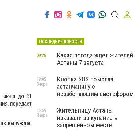
ПОСЛЕДНИЕ НОВОСТИ
Какая погода ждет жителей
09:28
Астаны 7 августа
Кнопка SOS помогла
18:05
Вчера
астанчанину с
неработающим светофором
1 июня до 31
ия, передает
Жительницу Астаны
16:59
Вчера
наказали за купание в
анк вынужден
запрещенном месте