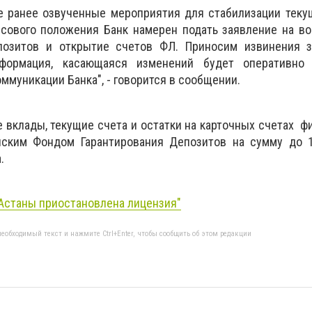
е ранее озвученные мероприятия для стабилизации теку
сового положения Банк намерен подать заявление на во
позитов и открытие счетов ФЛ.
Приносим извинения 
формация, касающаяся изменений будет оперативно
оммуникации Банка
", - говорится в сообщении.
е вклады, текущие счета и остатки на карточных счетах ф
нским Фондом Гарантирования Депозитов на сумму до 
а.
 Астаны приостановлена лицензия"
еобходимый текст и нажмите Ctrl+Enter, чтобы сообщить об этом редакции