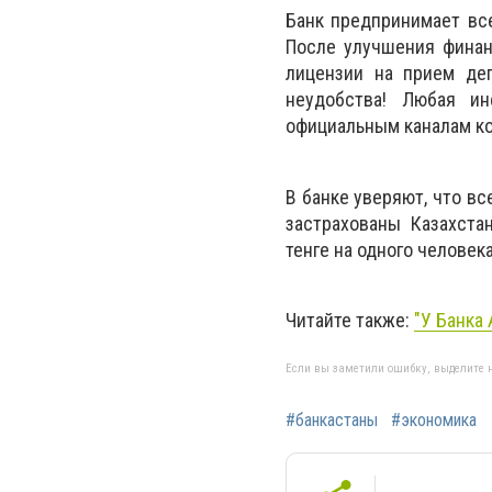
Банк предпринимает вс
После улучшения финан
лицензии на прием де
неудобства! Любая ин
официальным каналам к
В банке уверяют, что вс
застрахованы Казахста
тенге на одного человек
Читайте также:
"У Банка
Если вы заметили ошибку, выделите н
#банкастаны
#экономика