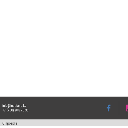
info@inastana.kz
+7 (700) 978 78 35
О проекте