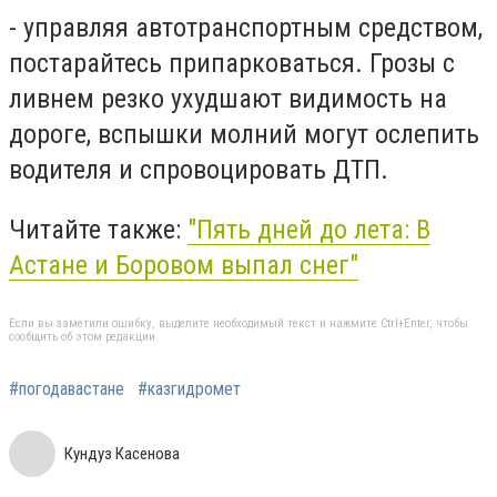
- управляя автотранспортным средством,
постарайтесь припарковаться. Грозы с
ливнем резко ухудшают видимость на
дороге, вспышки молний могут ослепить
водителя и спровоцировать ДТП.
Читайте также:
"Пять дней до лета: В
Астане и Боровом выпал снег"
Если вы заметили ошибку, выделите необходимый текст и нажмите Ctrl+Enter, чтобы
сообщить об этом редакции
#погодавастане
#казгидромет
Кундуз Касенова