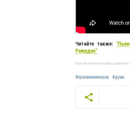
Читайте также:
"Пьян
Рамадан"
Если вы заметили ошибку, выделите н
#ержанмаямеров
#думк