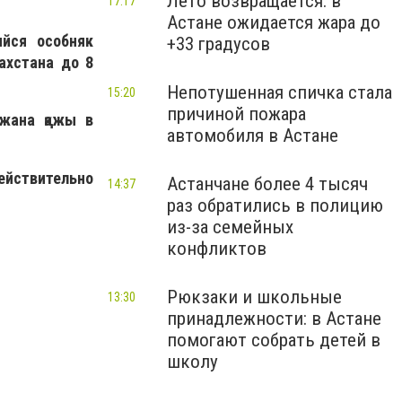
Лето возвращается: в
17:17
Астане ожидается жара до
ийся особняк
+33 градусов
ахстана до 8
Непотушенная спичка стала
15:20
причиной пожара
жана қажы в
автомобиля в Астане
ействительно
Астанчане более 4 тысяч
14:37
раз обратились в полицию
из-за семейных
конфликтов
Рюкзаки и школьные
13:30
принадлежности: в Астане
помогают собрать детей в
школу