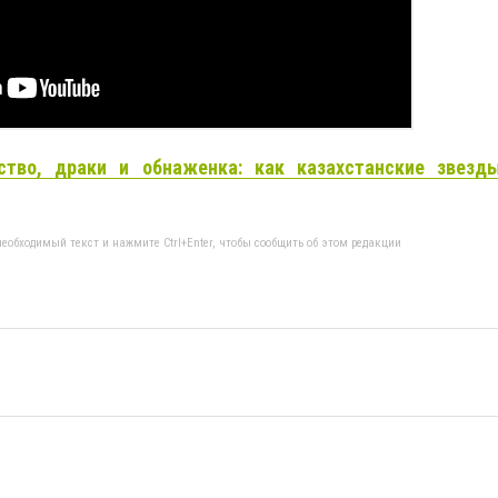
ство, драки и обнаженка: как казахстанские звезд
еобходимый текст и нажмите Ctrl+Enter, чтобы сообщить об этом редакции