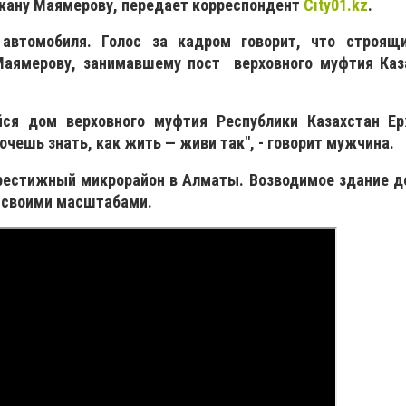
жану Маямерову, передает корреспондент
Сity01.kz
.
автомобиля. Голос за кадром говорит, что строящ
аямерову, занимавшему пост верховного муфтия Каз
ся дом верховного муфтия Республики Казахстан Ер
хочешь знать, как жить — живи так", - говорит мужчина.
 престижный микрорайон в Алматы.
Возводимое здание д
 своими масштабами.