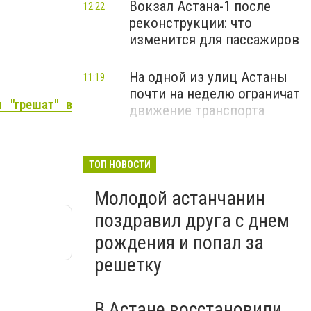
Вокзал Астана-1 после
12:22
реконструкции: что
изменится для пассажиров
На одной из улиц Астаны
11:19
почти на неделю ограничат
ы "грешат" в
движение транспорта
ТОП НОВОСТИ
Молодой астанчанин
поздравил друга с днем
рождения и попал за
решетку
В Астане восстановили