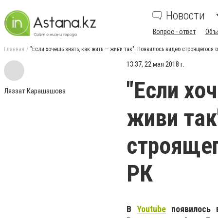
Новости
Вопрос - ответ
Объ
Главная
"Если хочешь знать, как жить — живи так": Появилось видео строящегося 
13:37, 22 мая 2018 г.
"Если хо
Ляззат Карашашова
живи так
строящег
РК
В
Youtube
появилось в