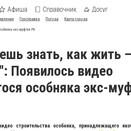
Афиша
Справочник
Досуг
явления
Горсправка
Погода
Карта города
особняка экс-муфтия РК
чешь знать, как жить 
": Появилось видео
ося особняка экс-му
идео строительства особняка, принадлежащего як