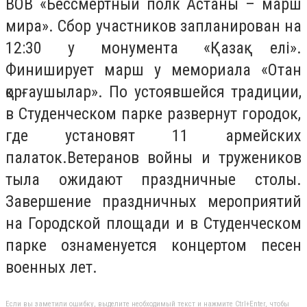
ВОВ
«Бессм
ертный полк Астаны – марш
мира». Сбор участников запланирован на
12:30 у монумента «Қазақ елі».
Ф
иниширует
марш
у мемориала «Отан
қорғаушылар». По
устоявшейся
традиции
,
в Студенческом парке развернут городок,
где
установят 11 армейских
палаток.
В
етеранов войны и тружеников
тыла
ожидают праздничные
стол
ы
.
Завершение праздничных мероприятий
на Городской
площади и в Студенческом
парке ознаменуется концертом песен
военных лет.
Если вы заметили ошибку, выделите необходимый текст и нажмите Ctrl+Enter, чтобы