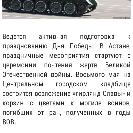
В
едется
активная
подготовка к
празднованию Дня Победы.
В Астане,
праздничные
мероприятия
стартуют
с
церемонии почтения жертв Великой
Отечественной войны
. Восьмого
мая на
Центральном городском кладбище
состоится возложение «гирлянд Славы» и
корзин с цветами к могиле воинов,
погибших от ран, полученных в годы
В
ОВ
.