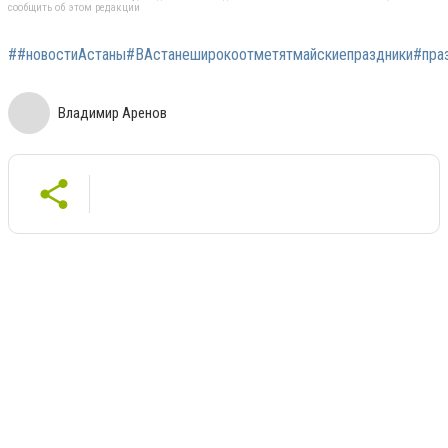
сообщить об этом редакции
##новостиАстаны#ВАстанеширокоотметятмайскиепраздники#пра
Владимир Аренов