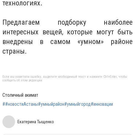
технологиях.
Предлагаем подборку наиболее
интересных вещей, которые могут быть
внедрены в самом «умном» районе
страны.
Если вы заметили ошибку, выделите необходимый текст и нажмите Ctrl+Enter, чтобы
сообщить об этом редакции
Столичный акимат
##новостиАстаны#умныйрайон#умныйгород#инновации
Екатерина Тыщенко