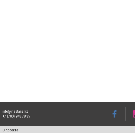
info@inastana.kz
+7 (700) 978 78 35
О проекте