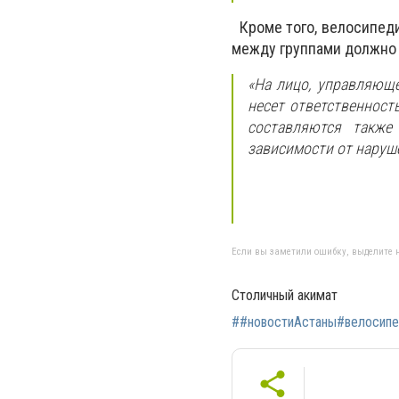
Кроме того, велосипеди
между группами должно 
«На лицо, управляюще
несет ответственност
составляются такж
зависимости от наруше
Если вы заметили ошибку, выделите н
Столичный акимат
##новостиАстаны#велосип