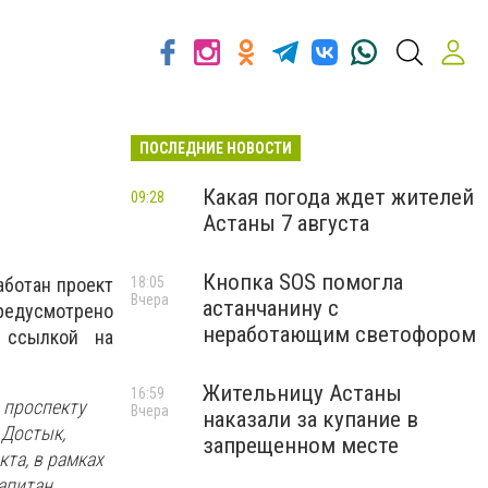
ПОСЛЕДНИЕ НОВОСТИ
Какая погода ждет жителей
09:28
Астаны 7 августа
Кнопка SOS помогла
ботан проект
18:05
Вчера
астанчанину с
редусмотрено
неработающим светофором
о ссылкой на
Жительницу Астаны
16:59
о проспекту
Вчера
наказали за купание в
 Достык,
запрещенном месте
та, в рамках
апитан