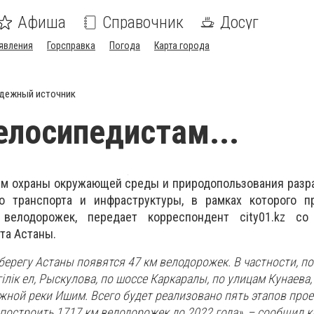
Афиша
Справочник
Досуг
явления
Горсправка
Погода
Карта города
дежный источник
елосипедистам...
 охраны окружающей среды и природопользования разра
о транспорта и инфраструктуры, в рамках которого п
велодорожек, передает корреспондент city01.kz с
та Астаны.
 берегу Астаны появятся 47 км велодорожек. В частности, п
ілік ел, Рыскулова, по шоссе Каркаралы, по улицам Кунаева,
жной реки Ишим. Всего будет реализовано пять этапов проек
построить 1717 км велодорожек до 2022 года», – сообщил к