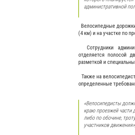
административной пол
Велосипедные дорожки 
(4 км) и на участке по 
Сотрудники админист
отделяется полосой д
разметкой и специальны
Также на велосипедисто
определенные требован
«Велосипедисты должн
краю проезжей части д
либо по обочине, трот
участников движения»,