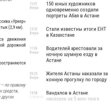
150 юных художников
15:31
Вчера
одновременно создали
портреты Абая в Астане
сива «Уркер»
тык (2,9 км).
Стали известны итоги ЕНТ
13:35
Вчера
в Казахстане
са движения
ной дорожной
Водителей арестовали за
11:06
Вчера
ночную шумную езду в
Астане
пространяются
Жителя Астаны наказали за
09:23
Вчера
конную прогулку по городу
 – по правому
х средств,
Вандалов в Астане
19:08
 других
5 августа
наказали на 5 млн тенге