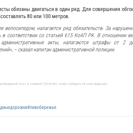
сты обязаны двигаться в один ряд. Для совершения обго
составлять 80 или 100 метров.
е велосипедом, налагается ряд обязательств. За нарушен
ь в соответствии со статьей 615 КоАП РК. В отношении в
е административные акты, налагаются штрафы от 2 
ний», – сказал капитан административной полиции.
еобходимый текст и нажмите Ctrl+Enter, чтобы сообщить об этом редакции
едныедорожки#левобережье