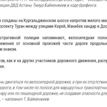
иции ДВД Астаны Тимур Байкенжиев в ходе брифинга.
созданы на Кургальджинском шоссе напротив жилого мас
проспекту Туран между улицами Керей, Жанибек хандар и Дос
ративной полиции напоминают, велосипедная поло
вижения от основной проезжей части дороги продоль
м знаком.
в, как и на других участников дорожного движения, рас
ия.
ы двигаться по велосипедной дорожке, а при их отсутствии
ороги, в том числе по полосе для маршрутных транспортны
уару или по пешеходной дорожке, не создавая опасности для
 – напомнил Т. Байкенжиев.