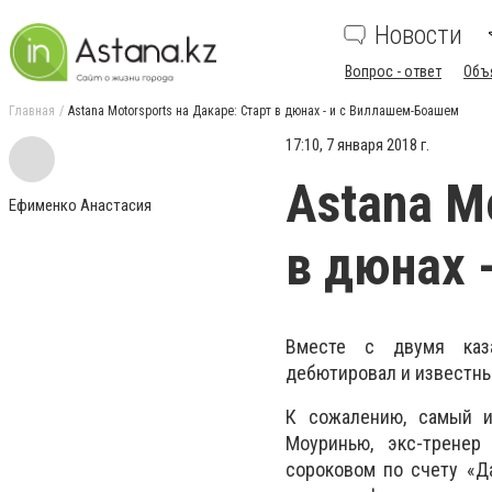
Новости
Вопрос - ответ
Объ
Главная
Astana Motorsports на Дакаре: Старт в дюнах - и с Виллашем-Боашем
17:10, 7 января 2018 г.
Astana M
Ефименко Анастасия
в дюнах 
Вместе с двумя каза
дебютировал и известн
К сожалению, самый и
Моуринью, экс-тренер
сороковом по счету «Да