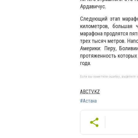
Ардавичус.
Следующий этап марафо
километров, большая 
марафона продлятся пять
трех тысяч метров. Напо
Америки: Перу, Боливи
протяженность которых 
года.
Если вы заметили ошибку, выделите н
ABCTV.KZ
#Астана