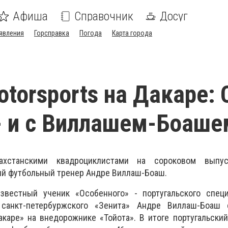
Афиша
Справочник
Досуг
явления
Горсправка
Погода
Карта города
otorsports на Дакаре: 
- и с Виллашем-Боаше
хстанскими квадроциклистами на сороковом выпус
ый футбольный тренер Андре Виллаш-Боаш.
звестный ученик «Особенного» - португальского спец
 санкт-петербуржского «Зенита» Андре Виллаш-Боаш 
каре» на внедорожнике «Тойота». В итоге португальски