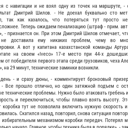
я с навигации и не взял одну из точек на маршруте, -
льтат Дмитрий Шилов. - Не доехал буквально сто мет
л, так как казалось, что потеряться тут просто н
сложнее. Теперь ожидаем пенализацию (штраф - прим. авт.
, - признается он. При этом Дмитрий Шилов отмечает, чт
не доставила ему никаких проблем, чему во мно
ировки. А вот у капитана казахстанской команды Артур
этапе на своем «Iveco» 17-е место при 44-х дошедш
ем от победителя первого этапа среди грузовиков, чеха Ал
, на 29 минут, технические заминки возникли.
 день - и сразу дюны, - комментирует бронзовый призе
. - Все прошло отлично, но один затяжной подъем с ос
ые технические проблемы. Нужно было атаковать гребень 
орость и переключиться, чтобы плавно взять высоту. Э
т коробка тут не позволила включить нужную скорость 
вилась. Скатился назад, повторил, снова ситуация повтор
 избирательным механизмом коробки передач. Потерял м
олько начало. Главное, чтобы техника была в порядке», - з