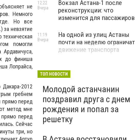
Вокзал Астана-1 после
12:22
 объясняет не
Вчера
реконструкции: что
ров. Немного
изменится для пассажиров
егде. Но все
) за невзятие
На одной из улиц Астаны
11:19
о техническая
Вчера
почти на неделю ограничат
гом помогли
движение транспорта
а Ардавичуса,
их до финиша
еша Лопрайса,
ТОП НОВОСТИ
р Дакара-2012
Молодой астанчанин
трым гребнем
поздравил друга с днем
и прямо перед
рождения и попал за
тот метод мне
и прямо перед
решетку
илась. Сейчас
инуты три, но
В Астане восстановили
аключает Артур