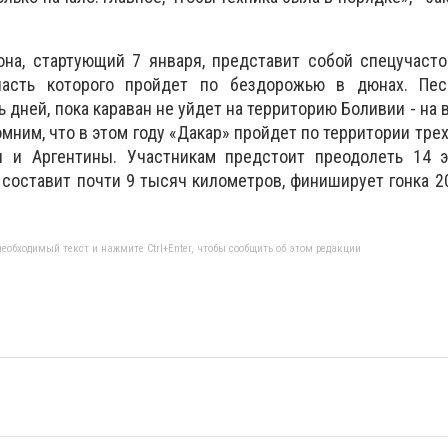
на, стартующий 7 января, представит собой спецучасто
часть которого пройдет по бездорожью в дюнах. Пе
 дней, пока караван не уйдет на территорию Боливии - на
мним, что в этом году «Дакар» пройдет по территории тре
и и Аргентины. Участникам предстоит преодолеть 14 э
составит почти 9 тысяч километров, финиширует гонка 2
еобходимый текст и нажмите Ctrl+Enter, чтобы сообщить об этом редакции