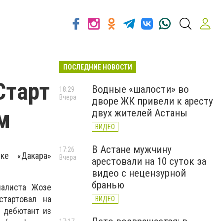
ПОСЛЕДНИЕ НОВОСТИ
Старт
Водные «шалости» во
18:29
Вчера
дворе ЖК привели к аресту
м
двух жителей Астаны
ВИДЕО
В Астане мужчину
17:26
ке «Дакара»
Вчера
арестовали на 10 суток за
видео с нецензурной
бранью
иалиста Жозе
стартовал на
ВИДЕО
й дебютант из