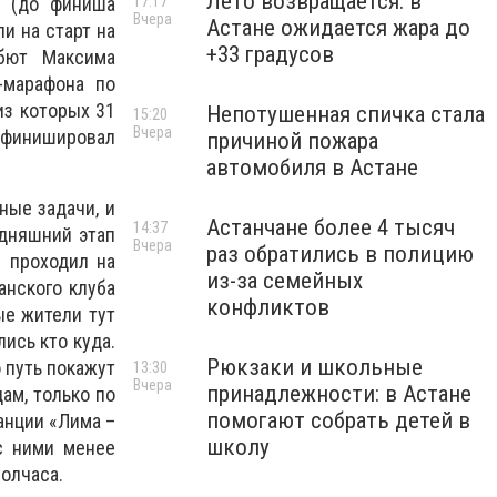
Лето возвращается: в
17:17
и (до финиша
Вчера
Астане ожидается жара до
и на старт на
+33 градусов
бют Максима
-марафона по
из которых 31
Непотушенная спичка стала
15:20
Вчера
н финишировал
причиной пожара
автомобиля в Астане
ные задачи, и
Астанчане более 4 тысяч
14:37
одняшний этап
Вчера
раз обратились в полицию
н проходил на
из-за семейных
анского клуба
конфликтов
ые жители тут
ись кто куда.
Рюкзаки и школьные
о путь покажут
13:30
Вчера
принадлежности: в Астане
ам, только по
помогают собрать детей в
танции «Лима –
школу
с ними менее
полчаса.