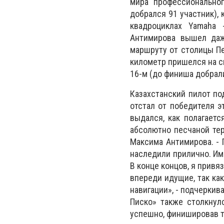
мира профессионально
добрался 91 участник),
квадроциклах Yamaha
Антимирова вышел даже
маршруту от столицы Пе
километр пришелся на с
16-м (до финиша добрал
Казахстанский пилот по
отстал от победителя э
выдался, как полагаетс
абсолютно песчаной тер
Максима Антимирова. - 
наследили прилично. Им
В конце концов, я привяз
впереди идущие, так как
навигации», - подчеркив
Писко» также столкнул
успешно, финишировав то