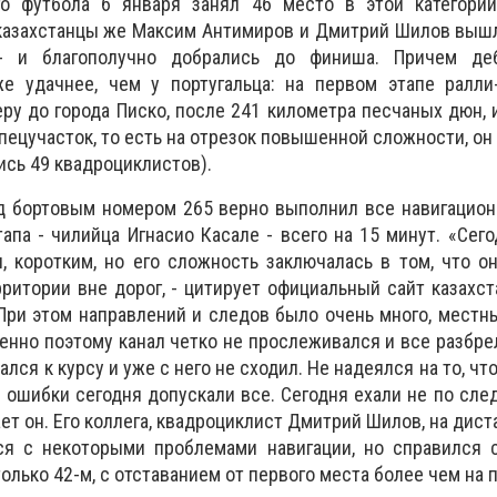
го футбола 6 января занял 46 место в этой категори
 казахстанцы же Максим Антимиров и Дмитрий Шилов вышл
 - и благополучно добрались до финиша. Причем де
 удачнее, чем у португальца: на первом этапе ралли
ру до города Писко, после 241 километра песчаных дюн, 
пецучасток, то есть на отрезок повышенной сложности, о
ись 49 квадроциклистов).
д бортовым номером 265 верно выполнил все навигацион
тапа - чилийца Игнасио Касале - всего на 15 минут. «Сег
я, коротким, но его сложность заключалась в том, что о
ритории вне дорог, - цитирует официальный сайт казахст
При этом направлений и следов было очень много, местн
енно поэтому канал четко не прослеживался и все разбрел
ался к курсу и уже с него не сходил. Не надеялся на то, чт
 ошибки сегодня допускали все. Сегодня ехали не по след
ает он. Его коллега, квадроциклист Дмитрий Шилов, на дис
ся с некоторыми проблемами навигации, но справился 
лько 42-м, с отставанием от первого места более чем на 