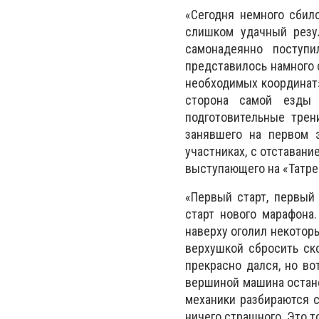
«Сегодня немного сбилс
слишком удачный резу
самонадеянно поступи
представилось намного 
необходимых координат»
сторона самой езды 
подготовительные трен
занявшего на первом 
участниках, с отставани
выступающего на «Татре»
«Первый старт, первый
старт нового марафона
наверху оголил некотор
верхушкой сбросить ск
прекрасно дался, но во
вершиной машина остано
механики разбираются с
ничего страшного. Это т