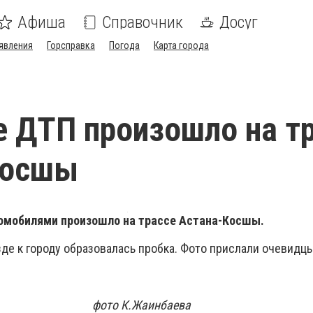
Афиша
Справочник
Досуг
явления
Горсправка
Погода
Карта города
 ДТП произошло на т
Косшы
омобилями произошло на трассе Астана-Косшы.
зде к городу образовалась пробка. Фото прислали очевидцы
.Жаинбаева