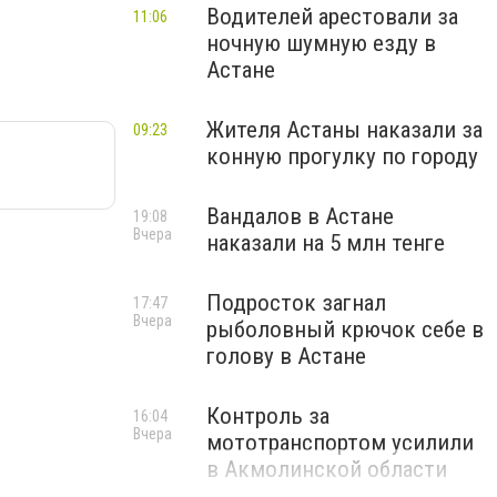
Водителей арестовали за
11:06
ночную шумную езду в
Астане
Жителя Астаны наказали за
09:23
конную прогулку по городу
Вандалов в Астане
19:08
Вчера
наказали на 5 млн тенге
Подросток загнал
17:47
Вчера
рыболовный крючок себе в
голову в Астане
Контроль за
16:04
Вчера
мототранспортом усилили
в Акмолинской области