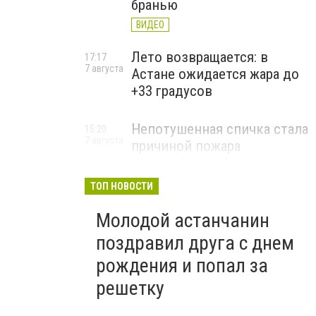
бранью
ВИДЕО
Лето возвращается: в
17:17
7 августа
Астане ожидается жара до
+33 градусов
Непотушенная спичка стала
15:20
7 августа
причиной пожара
автомобиля в Астане
ТОП НОВОСТИ
Молодой астанчанин
поздравил друга с днем
рождения и попал за
решетку