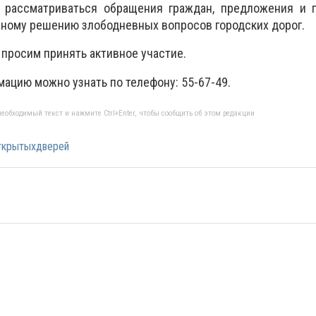
 рассматриваться обращения граждан, предложения и 
ному решению злободневных вопросов городских дорог.
просим принять активное участие.
ацию можно узнать по телефону: 55-67-49.
еобходимый текст и нажмите Ctrl+Enter, чтобы сообщить об этом редакции
ткрытыхдверей