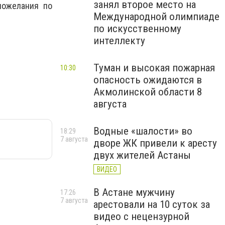
занял второе место на
пожелания по
Международной олимпиаде
по искусственному
интеллекту
Туман и высокая пожарная
10:30
опасность ожидаются в
Акмолинской области 8
августа
Водные «шалости» во
18:29
7 августа
дворе ЖК привели к аресту
двух жителей Астаны
ВИДЕО
В Астане мужчину
17:26
7 августа
арестовали на 10 суток за
видео с нецензурной