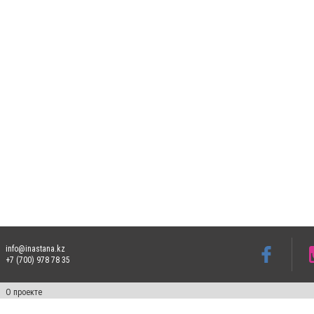
info@inastana.kz
+7 (700) 978 78 35
О проекте
Свидетельство № 17812-СИ от 26 июля 2019 года