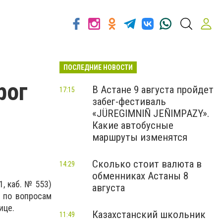
ПОСЛЕДНИЕ НОВОСТИ
рог
В Астане 9 августа пройдет
17:15
забег-фестиваль
«JÜREGIMNIÑ JEÑIMPAZY».
Какие автобусные
маршруты изменятся
Сколько стоит валюта в
14:29
обменниках Астаны 8
1, каб. № 553)
августа
 по вопросам
ице.
Казахстанский школьник
11:49