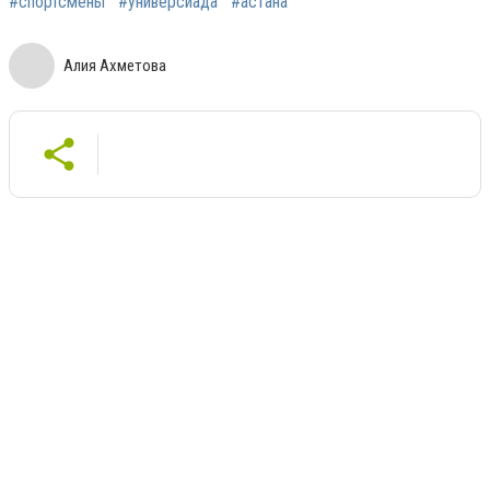
#спортсмены
#универсиада
#астана
Алия Ахметова