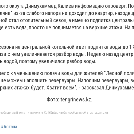
ого округа Динмухаммед Калиев информацию опроверг. П
оляне" из-за слабого напора не доходит до квартир, наход
ной стал отопительный сезон, а именно подпитка централь
де есть вода, просто не поднимается на верхние этажи. На 
сезона на центральной котельной идет подпитка воды до 1 
язи с чем увеличивается разбор воды. Неделю назад цент
ь водой, поэтому увеличился разбор воды.
вело к уменьшению подачи воды для жителей "Лесной поля
 не можем наполнить резервуары. Наполним резервуары, в
ерхних этажах будет. Хватит всем", - рассказал Динмухамм
engrinews.kz.
еобходимый текст и нажмите Ctrl+Enter, чтобы сообщить об этом редакции
#Астана