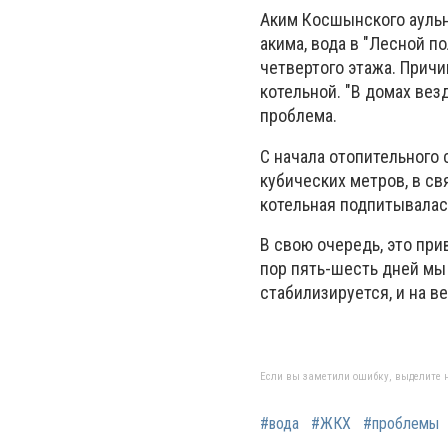
Аким Косшынского аульн
акима, вода в "Лесной п
четвертого этажа. Причи
котельной. "В домах вез
проблема.
С начала отопительного 
кубических метров, в св
котельная подпитывалас
В свою очередь, это при
пор пять-шесть дней мы
стабилизируется, и на в
Фото: t
Если вы заметили ошибку, выделите н
#вода
#ЖКХ
#проблемы