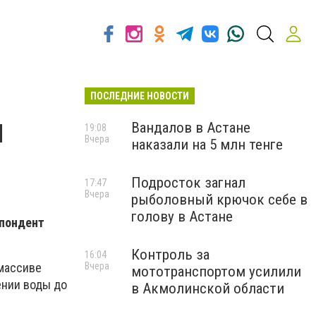
ПОСЛЕДНИЕ НОВОСТИ
ы
Вандалов в Астане
19:08
Вчера
наказали на 5 млн тенге
Подросток загнал
17:47
Вчера
рыболовный крючок себе в
голову в Астане
спондент
Контроль за
16:04
Вчера
 массиве
мототранспортом усилили
ении воды до
в Акмолинской области