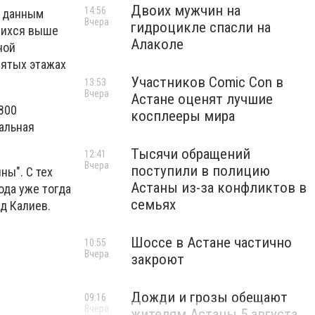
Двоих мужчин на
14:56
о данным
Вчера
гидроцикле спасли на
ящихся выше
Алаколе
ной
пятых этажах
Участников Comic Con в
13:53
Вчера
Астане оценят лучшие
800
косплееры мира
ральная
Тысячи обращений
12:41
Вчера
поступили в полицию
ны". С тех
Астаны из-за конфликтов в
ода уже тогда
семьях
ед Калиев.
Шоссе в Астане частично
10:55
Вчера
закроют
Дожди и грозы обещают
09:16
Вчера
жителям Астаны 5 августа