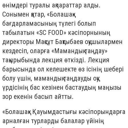
өнімдері туралы ақпараттар алды.
Сонымен қатар, «Болашақ»
бағдарламасының түлегі болып
табылатын «SC FOOD» кәсіпорнының
директоры Мақсұт Бақтыбаев оқушылармен
кездесіп, оларға «Мамандық таңдау»
тақырыбында лекция өткізді. Лекция
барысында ол келешекте өз ісінің шебері
болу үшін, мамандық таңдауды оқу
үрдісінің бас кезінен бастаудың маңызы
зор екенін басып айтты.
«Болашақ» Қауымдастығы кәсіпорындарға
арналған турларды балалар үйінің