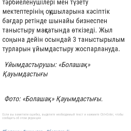
тәрбиеленушілері мен түзету
мектептерінің оқушыларына кәсіптік
бағдар ретінде шынайы бизнеспен
таныстыру мақсатында өткізеді. Жыл
соңына дейін осындай 3 таныстырылым
турларын ұйымдастыру жоспарлануда.
Ұйымдастырушы: «Болашақ»
Қауымдастығы
Фото:
«Болашақ»
Қауымдастығы.
Если вы заметили ошибку, выделите необходимый текст и нажмите Ctrl+Enter, чтобы
сообщить об этом редакции