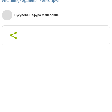
#Болашақ
#оқушылар
#балаларүйі
Нусупова Сафура Манаповна