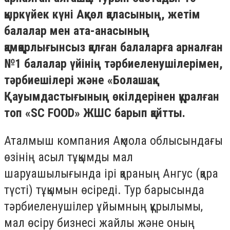
қыркүйек күні Ақкөл қаласының, жетім
балалар мен ата-анасының
қамқорлығынсыз қалған балаларға арналған
№1 балалар үйінің тәрбиеленушілерімен,
тәрбиешілері және «Болашақ»
Қауымдастығының өкілдерінен құралған
топ «SC FOOD» ЖШС барып қайтты.
Аталмыш компания Ақмола облысындағы
өзінің асыл тұқымды мал
шаруашылығында ірі қараның Ангус (қара
түсті) тұқымын өсіреді. Тур барысында
тәрбиеленушілер ұйымның құрылымы,
мал өсіру бизнесі жайлы және оның