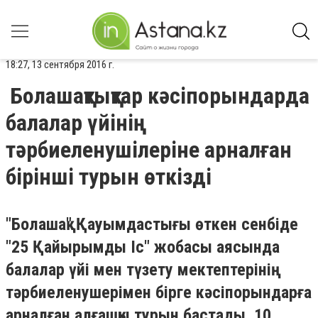
18:27, 13 сентября 2016 г.
Болашақтықтар кәсіпорындарда
балалар үйінің
тәрбиеленушілеріне арналған
бірінші турын өткізді
"Болашақ" Қауымдастығы өткен сенбіде
"25 Қайырымды Іс" жобасы аясында
балалар үйі мен түзету мектептерінің
тәрбиеленушерімен бірге кәсіпорындарға
арналған алғашқы турын бастады. 10