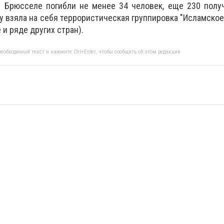
в Брюсселе погибли не менее 34 человек, еще 230 полу
у взяла на себя террористическая группировка "Исламское
 и ряде других стран).
еобходимый текст и нажмите Ctrl+Enter, чтобы сообщить об этом редакции