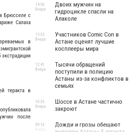
Двоих мужчин на
14:56
Вчера
гидроцикле спасли на
 в Брюсселе с
Алаколе
ариже Салаха
Участников Comic Con в
13:53
Вчера
Астане оценят лучшие
зреваемых в
косплееры мира
 эмигрантской
б экстрадиции
Тысячи обращений
12:41
Вчера
поступили в полицию
Астаны из-за конфликтов в
семьях
ей теракта в
Шоссе в Астане частично
10:55
Вчера
закроют
 опубликовала
мужчин после
Дожди и грозы обещают
09:16
Вчера
жителям Астаны 5 августа