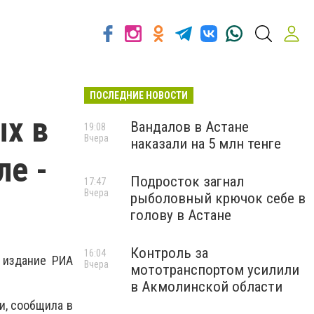
ПОСЛЕДНИЕ НОВОСТИ
х в
Вандалов в Астане
19:08
Вчера
наказали на 5 млн тенге
ле -
Подросток загнал
17:47
Вчера
рыболовный крючок себе в
голову в Астане
Контроль за
16:04
 издание РИА
Вчера
мототранспортом усилили
в Акмолинской области
и, сообщила в