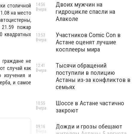
Двоих мужчин на
14:56
ики столичной
Вчера
гидроцикле спасли на
1.08 на место
Алаколе
автоцистерны,
 21.59 пожар
0 квадратных
Участников Comic Con в
13:53
Вчера
Астане оценят лучшие
косплееры мира
о граждане не
Тысячи обращений
12:41
от случай как
Вчера
поступили в полицию
о изучения и
Астаны из-за конфликтов в
ерба, и самое
семьях
Шоссе в Астане частично
10:55
Вчера
закроют
Дожди и грозы обещают
09:16
Вчера
жителям Астаны 5 августа