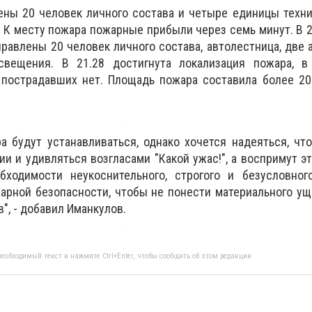
ены 20 человек личного состава и четыре единицы техн
К месту пожара пожарные прибыли через семь минут. В 2
равлены 20 человек личного состава, автолестница, две 
свещения. В 21.28 достигнута локализация пожара, в
 пострадавших нет. Площадь пожара составила более 20
 будут устанавливаться, однако хочется надеяться, чт
и и удивляться возгласами "Какой ужас!", а воспримут эт
ходимости неукоснительного, строгого и безусловног
рной безопасности, чтобы не понести материального ущ
в", - добавил Иманкулов.
еобходимый текст и нажмите Ctrl+Enter, чтобы сообщить об этом редакции