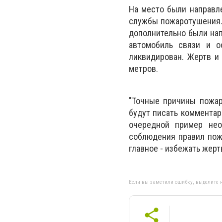
На место были направл
службы пожаротушения. 
дополнительно были нап
автомобиль связи и о
ликвидирован. Жертв и
метров.
"Точные причины пожара
будут писать комментари
очередной пример необ
соблюдения правил пожа
главное - избежать жерт
Если вы заметили ошибку, выделите н