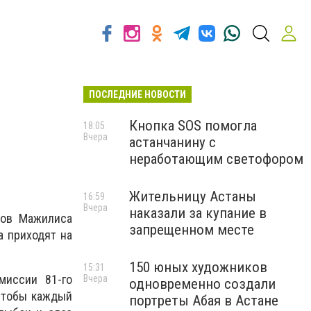
ПОСЛЕДНИЕ НОВОСТИ
Кнопка SOS помогла
18:05
Вчера
астанчанину с
неработающим светофором
Жительницу Астаны
16:59
Вчера
наказали за купание в
тов Мажилиса
запрещенном месте
а приходят на
150 юных художников
15:31
миссии 81-го
Вчера
одновременно создали
 чтобы каждый
портреты Абая в Астане