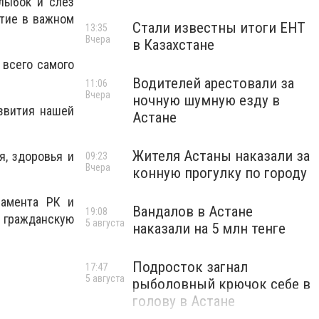
лыбок и слез
стие в важном
Стали известны итоги ЕНТ
13:35
Вчера
в Казахстане
 всего самого
Водителей арестовали за
11:06
Вчера
ночную шумную езду в
азвития нашей
Астане
Жителя Астаны наказали за
я, здоровья и
09:23
Вчера
конную прогулку по городу
ламента РК и
Вандалов в Астане
19:08
 гражданскую
5 августа
наказали на 5 млн тенге
Подросток загнал
17:47
5 августа
рыболовный крючок себе в
голову в Астане