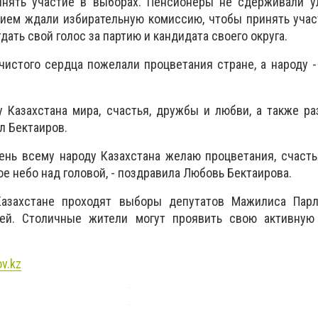
инять участие в выборах. Пенсионеры не сдерживали у
нием ждали избирательную комиссию, чтобы принять уча
дать свой голос за партию и кандидата своего округа.
чистого сердца пожелали процветания стране, а народу -
 Казахстана мира, счастья, дружбы и любви, а также р
л Бектаиров.
ень всему народу Казахстана желаю процветания, счасть
е небо над головой, - поздравила Любовь Бектаирова.
Казахстане проходят выборы депутатов Мажилиса Пар
ней. Столичные жители могут проявить свою активную
ov.kz