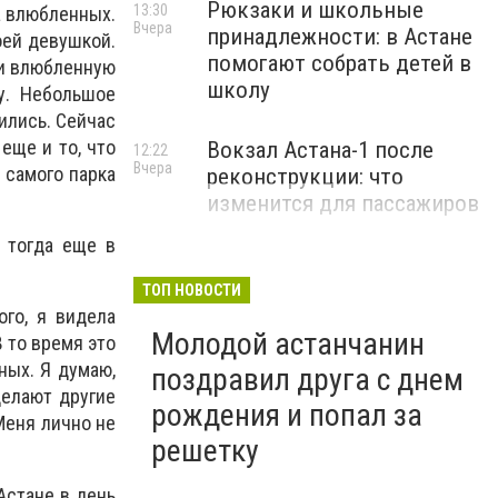
Рюкзаки и школьные
13:30
а влюбленных.
Вчера
принадлежности: в Астане
оей девушкой.
помогают собрать детей в
ли влюбленную
школу
у. Небольшое
нились. Сейчас
еще и то, что
Вокзал Астана-1 после
12:22
Вчера
 самого парка
реконструкции: что
изменится для пассажиров
 тогда еще в
ТОП НОВОСТИ
ого, я видела
Молодой астанчанин
 то время это
ных. Я думаю,
поздравил друга с днем
делают другие
рождения и попал за
 Меня лично не
решетку
Астане в день