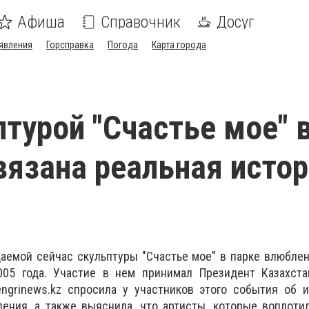
Афиша
Справочник
Досуг
явления
Горсправка
Погода
Карта города
птурой "Счастье мое" 
вязана реальная исто
аемой сейчас скульптуры "Счастье мое" в парке влюбле
05 года. Участие в нем принимал Президент Казахста
engrinews.kz спросила у участников этого события об 
ения, а также выяснила, что артисты, которые воплоти