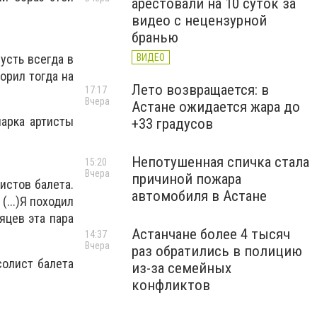
арестовали на 10 суток за
видео с нецензурной
бранью
ВИДЕО
Пусть всегда в
орил тогда на
Лето возвращается: в
17:17
Вчера
Астане ожидается жара до
арка артисты
+33 градусов
Непотушенная спичка стала
15:20
Вчера
причиной пожара
истов балета.
автомобиля в Астане
(...)Я походил
яцев эта пара
Астанчане более 4 тысяч
14:37
Вчера
раз обратились в полицию
солист балета
из-за семейных
конфликтов