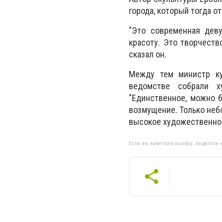
города, который тогда о
"Это современная девуш
красоту. Это творчеств
сказал он.
Между тем министр ку
ведомстве собрали 
"Единственное, можно 
возмущение. Только небо
высокое художественное
Если вы заметили ошибку, выделите н