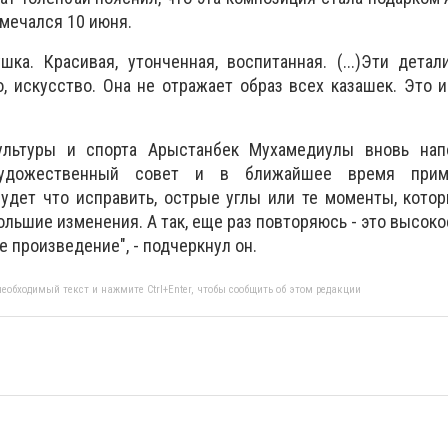
тмечался 10 июня.
ка. Красивая, утонченная, воспитанная. (...)Эти дета
о, искусство. Она не отражает образ всех казашек. Это и
льтуры и спорта Арыстанбек Мухамедиулы вновь нап
художественный совет и в ближайшее время прим
будет что исправить, острые углы или те моменты, кот
льшие изменения. А так, еще раз повторяюсь - это высоко
 произведение", - подчеркнул он.
еобходимый текст и нажмите Ctrl+Enter, чтобы сообщить об этом редакции