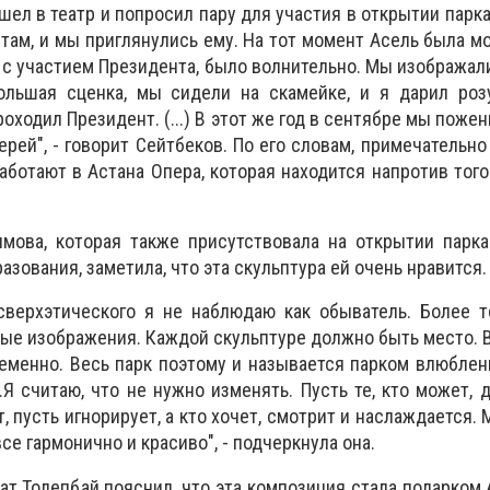
шел в театр и попросил пару для участия в открытии парк
там, и мы приглянулись ему. На тот момент Асель была м
с участием Президента, было волнительно. Мы изобража
ольшая сценка, мы сидели на скамейке, и я дарил роз
роходил Президент. (...) В этот же год в сентябре мы поже
ей", - говорит Сейтбеков. По его словам, примечательно 
аботают в Астана Опера, которая находится напротив того
мова, которая также присутствовала на открытии парка
зования, заметила, что эта скульптура ей очень нравится.
сверхэтического я не наблюдаю как обыватель. Более т
ные изображения. Каждой скульптуре должно быть место. В
менно. Весь парк поэтому и называется парком влюблен
.Я считаю, что не нужно изменять. Пусть те, кто может, 
т, пусть игнорирует, а кто хочет, смотрит и наслаждается.
се гармонично и красиво", - подчеркнула она.
ат Толепбай пояснил, что эта композиция стала подарком 