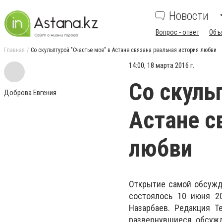
Новости
Вопрос - ответ
Объ
Главная
Со скульптурой "Счастье мое" в Астане связана реальная история любви
14:00, 18 марта 2016 г.
Со скуль
Доброва Евгения
Астане с
любви
Открытие самой обсужд
состоялось 10 июня 20
Назарбаев. Редакция T
развернувшиеся обсужд