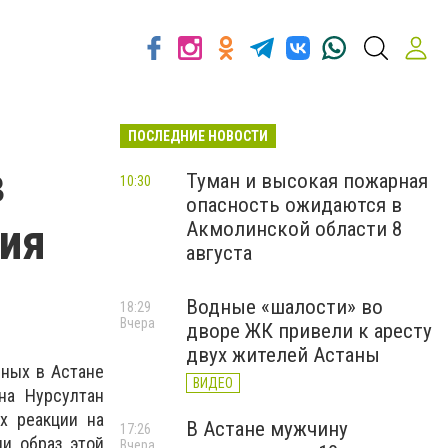
ПОСЛЕДНИЕ НОВОСТИ
в
Туман и высокая пожарная
10:30
опасность ожидаются в
рия
Акмолинской области 8
августа
Водные «шалости» во
18:29
Вчера
дворе ЖК привели к аресту
двух жителей Астаны
нных в Астане
ВИДЕО
на Нурсултан
их реакции на
В Астане мужчину
17:26
ли образ этой
Вчера