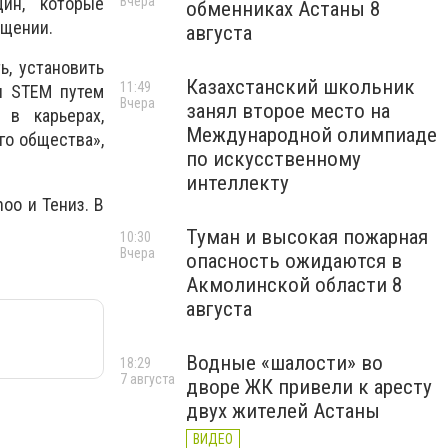
Вчера
ин, которые
обменниках Астаны 8
бщении.
августа
, установить
Казахстанский школьник
11:49
и STEM путем
Вчера
занял второе место на
 в карьерах,
Международной олимпиаде
го общества»,
по искусственному
интеллекту
oo и Тениз. В
Туман и высокая пожарная
10:30
Вчера
опасность ожидаются в
Акмолинской области 8
августа
Водные «шалости» во
18:29
7 августа
дворе ЖК привели к аресту
двух жителей Астаны
ВИДЕО