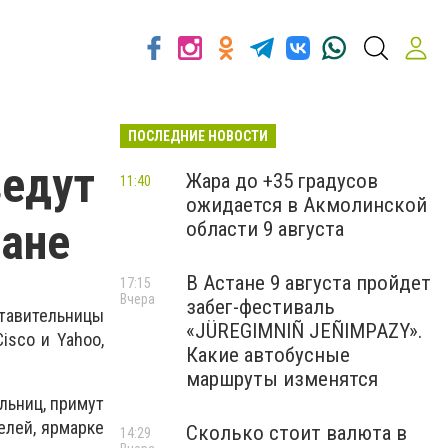
ПОСЛЕДНИЕ НОВОСТИ
ведут
Жара до +35 градусов
11:40
ожидается в Акмолинской
тане
области 9 августа
В Астане 9 августа пройдет
17:15
Вчера
забег-фестиваль
тавительницы
«JÜREGIMNIÑ JEÑIMPAZY».
Cisco и Yahoo,
Какие автобусные
маршруты изменятся
льниц, примут
елей, ярмарке
Сколько стоит валюта в
14:29