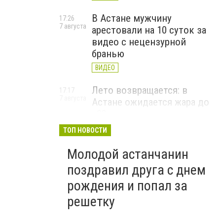
В Астане мужчину
17:26
7 августа
арестовали на 10 суток за
видео с нецензурной
бранью
ВИДЕО
Лето возвращается: в
17:17
7 августа
Астане ожидается жара до
+33 градусов
ТОП НОВОСТИ
Молодой астанчанин
поздравил друга с днем
рождения и попал за
решетку