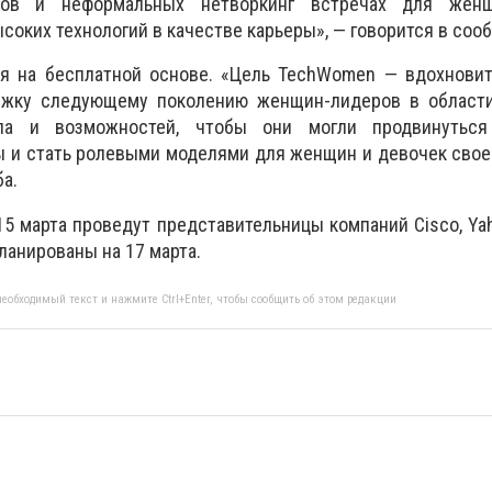
тов и неформальных нетворкинг встречах для женщ
соких технологий в качестве карьеры», — говорится в соо
я на бесплатной основе. «Цель TechWomen — вдохновить
ержку следующему поколению женщин-лидеров в област
па и возможностей, чтобы они могли продвинуться
 и стать ролевыми моделями для женщин и девочек свое
а.
15 марта проведут представительницы компаний Cisco, Yah
ланированы на 17 марта.
еобходимый текст и нажмите Ctrl+Enter, чтобы сообщить об этом редакции