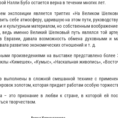
рой Нэлли Бубэ остается верна в течении многих лет.
ем экспозиции является триптих «На Великом Шелково
вить себе атмосферу, царившую на этом пути, руководству
м и культурным материалом, но собственным воображени
, ведь именно Великий Шелковый путь являлся той арте
ов Евразии, давала возможность обмена духовными и м
вала развитию экономических отношений и т. д.
ными произведениями на выставке представлено более 
клы «Кимешек», «Кумыс», «Наскальная живопись», «Вост
э выполнены в сложной смешанной технике с применен
ировок золотом, которая придает работам особую торжест
а – это признание в любви к стране, в которой ей пос
ться творчеством.