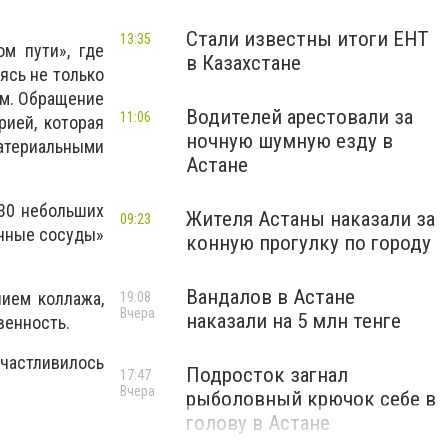
Стали известны итоги ЕНТ
13:35
м пути», где
в Казахстане
ясь не только
ем. Обращение
Водителей арестовали за
11:06
рией, которая
ночную шумную езду в
атериальными
Астане
30 небольших
Жителя Астаны наказали за
09:23
очные сосуды»
конную прогулку по городу
Вандалов в Астане
ием коллажа,
19:08
Вчера
наказали на 5 млн тенге
венность.
частливилось
Подросток загнал
17:47
Вчера
рыболовный крючок себе в
голову в Астане