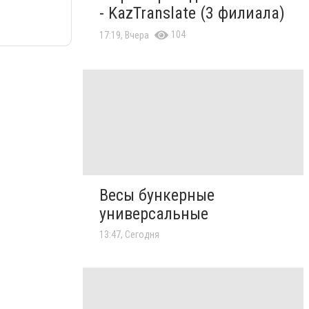
- KazTranslate (3 филиала)
104
17:19, Вчера
Весы бункерные
универсальные
13:47, Сегодня