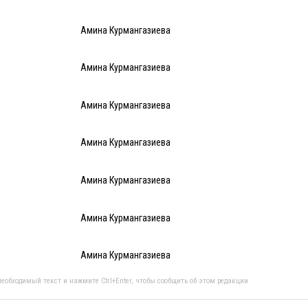
Амина Курмангазиева
Амина Курмангазиева
Амина Курмангазиева
Амина Курмангазиева
Амина Курмангазиева
Амина Курмангазиева
Амина Курмангазиева
еобходимый текст и нажмите Ctrl+Enter, чтобы сообщить об этом редакции