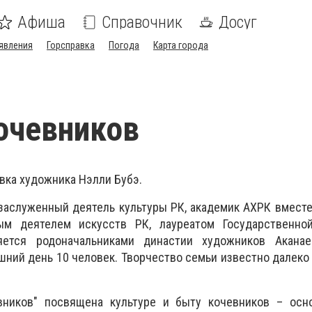
Афиша
Справочник
Досуг
явления
Горсправка
Погода
Карта города
очевников
вка художника Нэлли Бубэ.
заслуженный деятель культуры РК, академик АХРК вмест
ым деятелем искусств РК, лауреатом Государственно
ется родоначальниками династии художников Аканае
шний день 10 человек. Творчество семьи известно далеко
вников" посвящена культуре и быту кочевников – осн