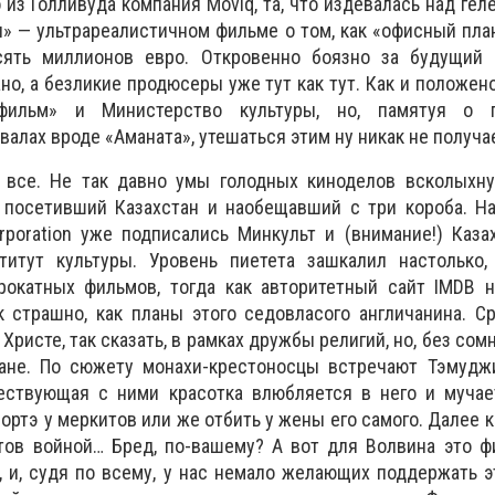
 из Голливуда компания Moviq, та, что издевалась над гел
и» — ультрареалистичном фильме о том, как «офисный пла
сять миллионов евро. Откровенно боязно за будущий 
о, а безликие продюсеры уже тут как тут. Как и положено
хфильм» и Министерство культуры, но, памятуя о п
алах вроде «Аманата», утешаться этим ну никак не получа
 все. Не так давно умы голодных киноделов всколыхну
 посетивший Казахстан и наобещавший с три короба. На
rporation уже подписались Минкульт и (внимание!) Каза
титут культуры. Уровень пиетета зашкалил настолько,
рокатных фильмов, тогда как авторитетный сайт IMDB н
к страшно, как планы этого седовласого англичанина. С
Христе, так сказать, в рамках дружбы религий, но, без сом
ане. По сюжету монахи-крестоносцы встречают Тэмудж
шествующая с ними красотка влюбляется в него и мучае
ортэ у меркитов или же отбить у жены его самого. Далее 
тов войной… Бред, по-вашему? А вот для Волвина это ф
, и, судя по всему, у нас немало желающих поддержать э