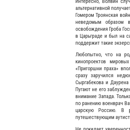
Интересно, Волвин слу
альтернативной получае
Гомером Троянская война
неведомым образом в
освобождения Гроба Госп
в Царьграде и был на с
поддержит такие экзер
Любопытно, что на ро
кинопроектов мировых
«Пригоршни праха» впо
сразу заручился недю
Сыргабекова и Даурена 
Пугают не его заблужде
внимание Запада. Тольк
по ранению военврач Ва
царскую Россию. В 
путешествующим аутист
Не покидает уверенност