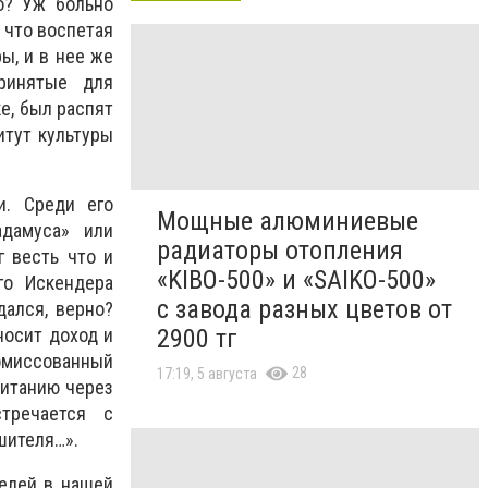
о? Уж больно
 что воспетая
ры, и в нее же
ринятые для
е, был распят
итут культуры
и. Среди его
Мощные алюминиевые
адамуса» или
радиаторы отопления
г весть что и
«KIBO-500» и «SAIKO-500»
го Искендера
с завода разных цветов от
дался, верно?
носит доход и
2900 тг
Комиссованный
28
17:19, 5 августа
ританию через
тречается с
шителя…».
телей в нашей