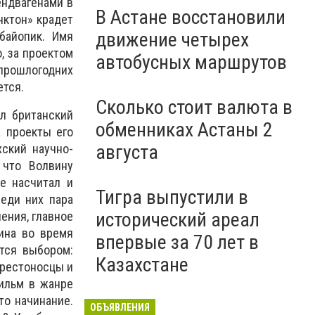
ендвагенами в
В Астане восстановили
нктон» крадет
движение четырех
байопик. Имя
, за проектом
автобусных маршрутов
рошлогодних
ется.
Сколько стоит валюта в
л британский
обменниках Астаны 2
 проекты его
августа
хский научно-
 что Волвину
е насчитал и
Тигра выпустили в
реди них пара
исторический ареал
нения, главное
ина во время
впервые за 70 лет в
тся выбором:
Казахстане
крестоносцы и
ильм в жанре
то начинание.
ОБЪЯВЛЕНИЯ