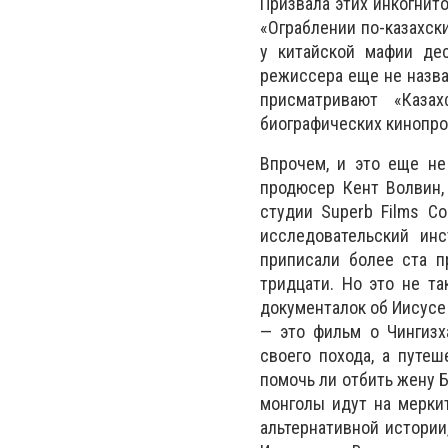
Призвала этих инкогнито
«Ограблении по-казахск
у китайской мафии де
режиссера еще не назван
присматривают «Каза
биографических кинопров
Впрочем, и это еще не
продюсер Кент Волвин,
студии Superb Films Co
исследовательский инс
приписали более ста п
тридцати. Но это не та
документалок об Иисусе 
— это фильм о Чингизх
своего похода, а путе
помочь ли отбить жену Б
монголы идут на мерки
альтернативной истории