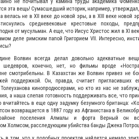
чайно не почитывал у камина труды академика Фоменк
тся эта вещь! Сумасшедший историк, например, утверждал,
 велась не в XII веке до новой эры, а в XIII веке новой э
тиснулись средневековые крестовые походы, предп
одня от мусульман. А еще, что Иисус Христос жил в XI век
амом деле римским папой Григорием VII. Интересно, инст
сисы?
дине Волвин всегда делал довольно адекватные вещ
 шедевров, конечно, нет, но фильмы вроде «Ностр
лне смотрибельны. В Казахстан же Волвин привез не бо
жей поддержкой. Он, правда, считает пригласивших е
Толеуханова кинопродюсерами, но кто из нас не заблуж
ния, а наша слепая готовность поддерживать все, что при
о вчитайтесь в еще одну задумку безумного британца: «
тсон возвращается в 1887 году из Афганистана в Великоб
районе поселения Алмалы и форта Верный он вс
ом Холмсом, расследующим убийства банды Джека Потро
ь в том, что у подобных проектов найдется немало зри