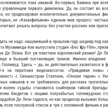
рослеживается пока никакой. Во-первых, Бажина при вс
 управленцем первого дивизиона. Да, он состоит во вс
но, но продюсировал исключительно документальные фи
вторых, не «Казахфильмом» единым жив процесс: частны
очитают решать вопросы без участия россиян или пригл
дить не надо: нашумевший в прошлом году шедевр под на
та Мухаммеда-Али выпустила студия «Бес Қару Film», приз
ни Де Леона. Вот уж поистине королевский размах! Де 
 еще и бывший постановщик трюков. Именно владение 
 Голливуд. Здесь — да, он действительно засветился в ф
-е на пиратских видеокассетах: «Правдивая ложь»
иалист» с Сильвестром Сталлоне, «Плохие парни» с Уи
зных навыков и не требовалось для рассказа трогатель
ая волею судьбы становится снайпером тайной бригады
тепям бандитов с лицами полузабытых голливудских ста
ордобоя Де Леон годился, но как продюсер вызывал бол
ем, если послужной список в три с половиной фильма и ра