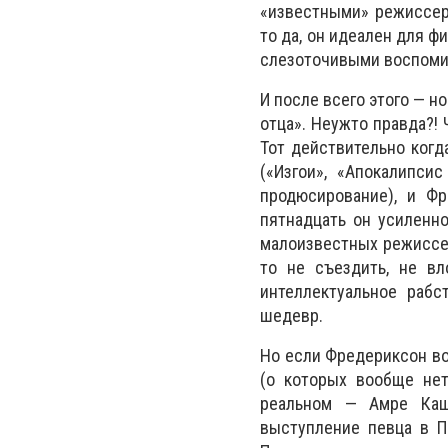
«известными» режиссер
то да, он идеален для 
слезоточивыми воспомин
И после всего этого — 
отца». Неужто правда?!
Тот действительно когд
(«Изгои», «Апокалипси
продюсирование), и Фр
пятнадцать он усиленн
малоизвестных режиссер
то не съездить, не в
интеллектуальное рабс
шедевр.
Но если Фредериксон во
(о которых вообще нет
реальном — Амре Каша
выступление певца в П