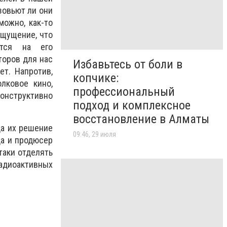
зовьют ли они
можно, как-то
ощущение, что
уется на его
торов для нас
Избавьтесь от боли в
ет. Напротив,
копчике:
лковое кино,
профессиональный
онструктивно
подход и комплексное
восстановление в Алматы
да их решение
09:46, 29 июля
да и продюсер
таки отделять
радиоактивных