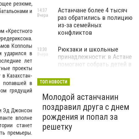
яющее резюме,
Астанчане более 4 тысяч
батальонами и
14:37
Вчера
раз обратились в полицию
из-за семейных
ом «Крестного
конфликтов
Фредериксона.
льмов Копполы
Рюкзаки и школьные
13:30
м ударился в
Вчера
принадлежности: в Астане
оследние лет
помогают собрать детей в
стные проекты
школу
 в Казахстан-
ТОП НОВОСТИ
, попавшей в
том грядущий
Молодой астанчанин
поздравил друга с днем
 и Эд Джонсон
рождения и попал за
ланте вполне
решетку
тории станет
ать премьеры.