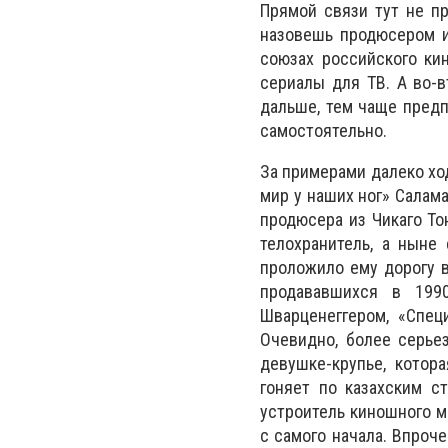
Прямой связи тут не п
назовешь продюсером и
союзах российского ки
сериалы для ТВ. А во-
дальше, тем чаще предп
самостоятельно.
За примерами далеко хо
мир у наших ног» Салама
продюсера из Чикаго То
телохранитель, а ныне
проложило ему дорогу в
продававшихся в 1990
Шварценеггером, «Спец
Очевидно, более серье
девушке-крупье, котор
гоняет по казахским с
устроитель киношного м
с самого начала. Впроч