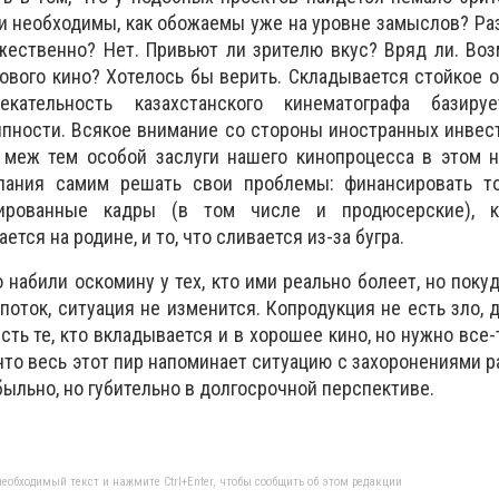
они необходимы, как обожаемы уже на уровне замыслов? Ра
ественно? Нет. Привьют ли зрителю вкус? Вряд ли. Воз
вого кино? Хотелось бы верить. Складывается стойкое 
екательность казахстанского кинематографа базир
пности. Всякое внимание со стороны иностранных инвес
 меж тем особой заслуги нашего кинопроцесса в этом н
лания самим решать свои проблемы: финансировать то
ированные кадры (в том числе и продюсерские), к
ается на родине, и то, что сливается из-за бугра.
 набили оскомину у тех, кто ими реально болеет, но поку
поток, ситуация не изменится. Копродукция не есть зло, 
сть те, кто вкладывается и в хорошее кино, но нужно все-
 что весь этот пир напоминает ситуацию с захоронениями 
ыльно, но губительно в долгосрочной перспективе.
еобходимый текст и нажмите Ctrl+Enter, чтобы сообщить об этом редакции