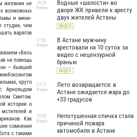
Водные «шалости» во
ем желании не
18:29
Вчера
дворе ЖК привели к аресту
ех возможных
двух жителей Астаны
льмы и мини-
е студии, чем
ВИДЕО
ашать варягов
В Астане мужчину
17:26
Вчера
арестовали на 10 суток за
званием «Весь
видео с нецензурной
вав на помощь
бранью
Леон — бывший
ВИДЕО
кикбоксингом
ильмах, круто
Лето возвращается: в
17:17
 с Арнольдом
Вчера
Астане ожидается жара до
ллом Смитом.
+33 градусов
ной истории о
 мстителей и
Непотушенная спичка стала
15:20
риканов. Как
Вчера
причиной пожара
ьшие сомнения
автомобиля в Астане
бота с такими