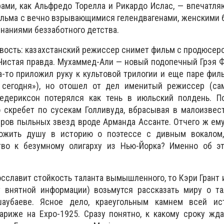
ами, как Альфредо Торелла и Рикардо Ислас, — впечатл
фильма с вечно взрывающимися гелендвагенами, женскими 
аниями беззаботного детства.
новость: казахстанский режиссер снимет фильм с продюсер
 Чистая правда. Мухаммед-Али — новый подопечный Грэя 
а-то приложил руку к культовой трилогии и еще паре фи
с сегодня»), но отошел от дел именитый режиссер (са
едериксон потерялся как тень в июльский полдень. П
о скребет по сусекам Голливуда, вбрасывая в малоизве
ов пыльных звезд вроде Арманда Ассанте. Отчего ж ему
ложить душу в историю о поэтессе с дивным вокалом
тво к безумному олигарху из Нью-Йорка? Именно об э
сславит стойкость таланта вымышленного, то Кэри Грант
 внятной информации) возьмутся рассказать миру о та
убаеве. Ясное дело, краеугольным камнем всей ис
ариже на Expo-1925. Сразу понятно, к какому сроку жд