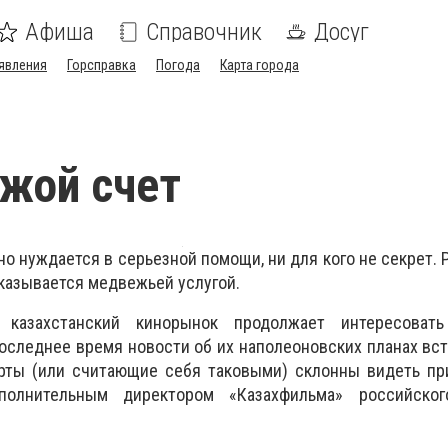
Афиша
Справочник
Досуг
явления
Горсправка
Погода
Карта города
ужой счет
но нуждается в серьезной помощи, ни для кого не секрет. Р
оказывается медвежьей услугой.
 казахстанский кинорынок продолжает интересоват
оследнее время новости об их наполеоновских планах вс
рты (или считающие себя таковыми) склонны видеть при
полнительным директором «Казахфильма» российског