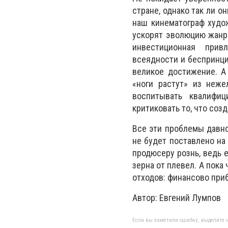
стране, однако так ли 
наш кинематограф худож
ускорят эволюцию жанро
инвестиционная привл
всеядности и беспринци
великое достижение. А
«ноги растут» из неже
воспитывать квалифиц
критиковать то, что созд
Все эти проблемы давно
не будет поставлено на 
продюсеру рознь, ведь е
зерна от плевел. А пока
отходов: финансово приб
Автор: Евгений Лумпов
Если вы заметили ошибку, выделите н