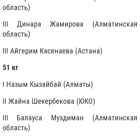
область)
III Динара Жамирова (Алматинская
область)
III Айгерим Касенаева (Астана)
51 кг
I Назым Кызайбай (Алматы)
II Жайна Шекербекова (ЮКО)
III Балауса Муздиман (Алматинская
область)