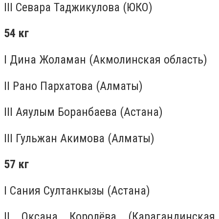
III Севара Таджикулова (ЮКО)
54 кг
I Дина Жоламан (Акмолинская область)
II Рано Пархатова (Алматы)
III Аяулым Боранбаева (Астана)
III Гульжан Акимова (Алматы)
57 кг
I Сания Султанкызы (Астана)
II Оксана Королёва (Карагандинская