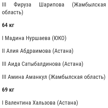
III Фируза Шарипова (Жамбылская
область)
64 кг
I Мадина Нуршаева (ЮКО)
II Алия Абдраимова (Астана)
III Аида Сатыбалдинова (Астана)
III Амина Аманкул (Жамбылская область)
69 кг
I Валентина Хальзова (Астана)