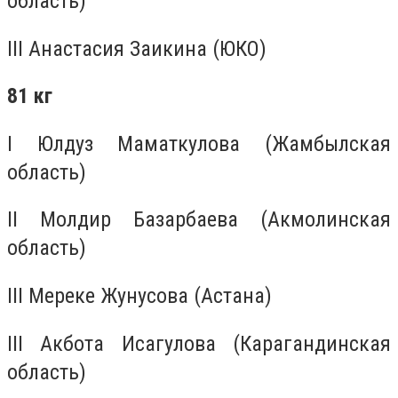
область)
III Анастасия Заикина (ЮКО)
81 кг
I Юлдуз Маматкулова (Жамбылская
область)
II Молдир Базарбаева (Акмолинская
область)
III Мереке Жунусова (Астана)
III Акбота Исагулова (Карагандинская
область)