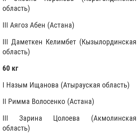
область)
III Аягоз Абен (Астана)
III Даметкен Келимбет (Кызылординская
область)
60 кг
I Назым Ищанова (Атырауская область)
II Римма Волосенко (Астана)
III Зарина Цолоева (Акмолинская
область)