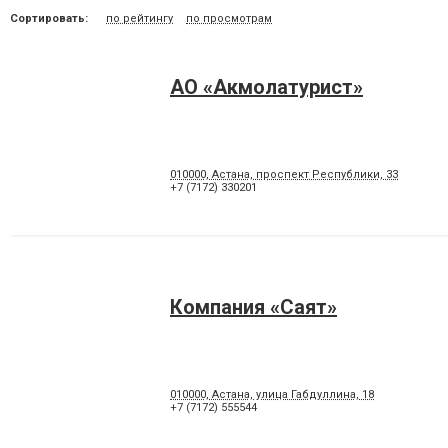
Сортировать:
по рейтингу
по просмотрам
АО «Акмолатурист»
010000, Астана, проспект Республики, 33
+7 (7172) 330201
Компания «Саят»
010000, Астана, улица Габдуллина, 18
+7 (7172) 555544