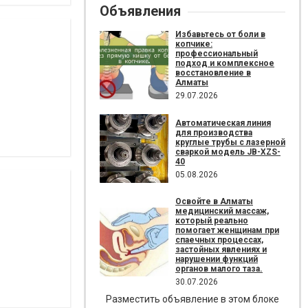
Объявления
Избавьтесь от боли в
копчике:
профессиональный
подход и комплексное
восстановление в
Алматы
29.07.2026
Автоматическая линия
для производства
круглые трубы с лазерной
сваркой модель JB-XZS-
40
05.08.2026
Освойте в Алматы
медицинский массаж,
который реально
помогает женщинам при
спаечных процессах,
застойных явлениях и
нарушении функций
органов малого таза.
30.07.2026
Разместить объявление в этом блоке