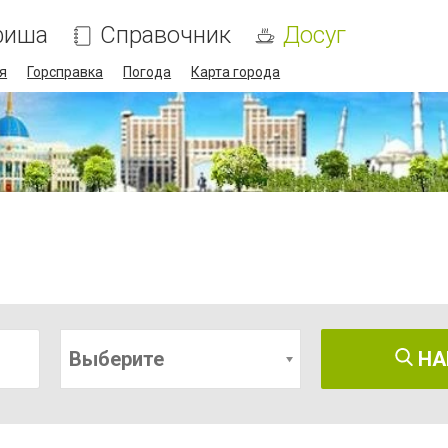
фиша
Справочник
Досуг
я
Горсправка
Погода
Карта города
Выберите
НА