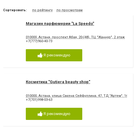
Сортировать:
по рейтингу
по просмотрам
Магазин парфюмерии "La Speedo"
010000, Астана, проспект Абая, 20-(48), ТЦ "Жаннур", 2 этаж
+7(777)960-40-73
Я рекомендую
Косметика "Gutiera beauty shop"
010000, Астана, улица Сакена Сейфуллина, 47, ТД "Артем", 162 бут
+7(701)998-03-63
Я рекомендую