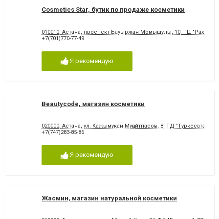
Cosmetics Star, бутик по продаже косметики
010010, Астана, проспект Бауыржан Момышулы, 10, ТЦ "Рахмет", 2
+7(701)770-77-49
Я рекомендую
Beautycode, магазин косметики
020000, Астана, ул. Кажымукан Муңайтпасов, 8, ТД "Туркесатан", 11
+7(747)283-85-86
Я рекомендую
Жасмин, магазин натуральной косметики