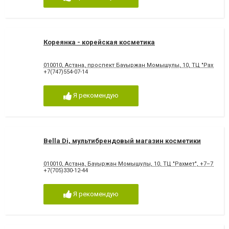
Кореянка - корейская косметика
010010, Астана, проспект Бауыржан Момышулы, 10, ТЦ "Рахмет", 2
+7(747)554-07-14
Я рекомендую
Bella Di, мультибрендовый магазин косметики
010010, Астана, Бауыржан Момышулы, 10, ТЦ "Рахмет", +7–705–3
+7(705)330-12-44
Я рекомендую