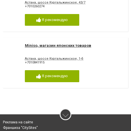
Астана, шоссе Кургальжинское, 43/7
+7010260274
Я рекомендую
Miniso, магазин японских товаров
Астана, шоссе Кургальжинское, 1-б
+7010841915
Я рекомендую
Реклама на сайте
Франшиза "CitySites"