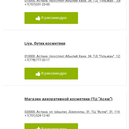
010000, Астана, проспект Абылай Хана, 34, ТД "Гульжан", 336 бути
+7(707)031-23-00
Я рекомендую
Liya, бутик косметики
010000, Астана, проспект Абылай Хана, 34, ТД "Гульжан", 127А бу
+7(778)777-32-17
Я рекомендую
Магазин декоративной косметики (ТЦ "Асем")
020000, Астана, ул. Ыкылас Дукенулы, 31, ТЦ "Асем", 31, 114 бутик
+7(701)524-12-40
Я рекомендую