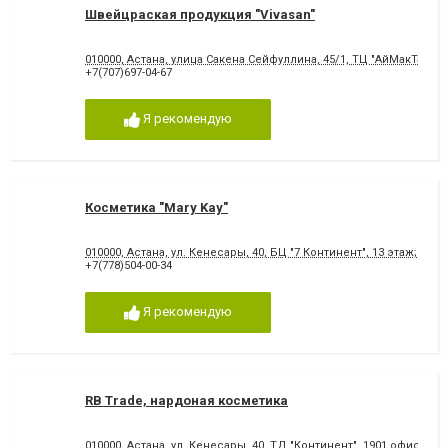
Швейцраская продукция "Vivasan"
010000, Астана, улица Сакена Сейфуллина, 45/1, ТЦ "АйМакТау", 1
+7(707)697-04-67
Я рекомендую
Косметика "Mary Kay"
010000, Астана, ул. Кенесары, 40, БЦ "7 Континент", 13 этаж; 130
+7(778)504-00-34
Я рекомендую
RB Trade, нардоная косметика
010000, Астана, ул. Кенесары, 40, ТД "Континент", 1901 офис; 19 