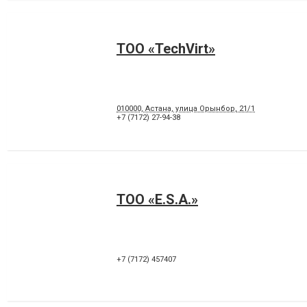
TOO «TechVirt»
010000, Астана, улица Орынбор, 21/1
+7 (7172) 27-94-38
ТОО «E.S.A.»
+7 (7172) 457407