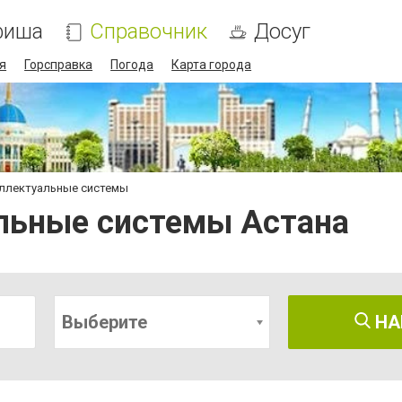
фиша
Справочник
Досуг
я
Горсправка
Погода
Карта города
еллектуальные системы
льные системы Астана
Выберите
НА