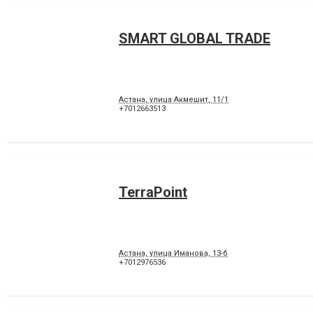
SMART GLOBAL TRADE
Астана, улица Акмешит, 11/1
+7012663513
TerraPoint
Астана, улица Иманова, 13-б
+7012976536