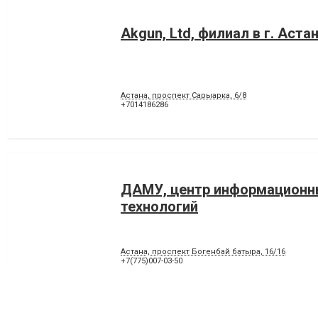
Akgun, Ltd, филиал в г. Аста
Астана, проспект Сарыарка, 6/8
+7014186286
ДАМУ, центр информационн
технологий
Астана, проспект Богенбай батыра, 16/16
+7(775)007-03-50