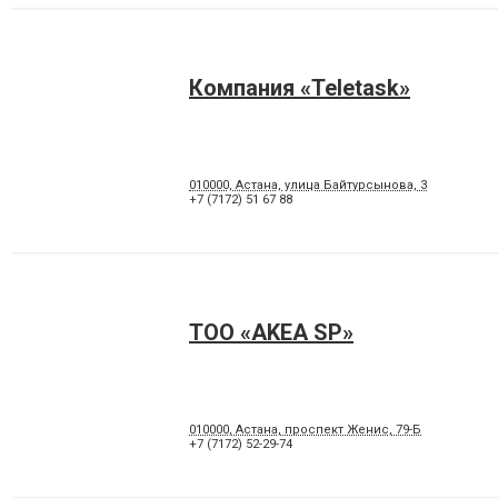
Компания «Teletask»
010000, Астана, улица Байтурсынова, 3
+7 (7172) 51 67 88
ТОО «AKEA SP»
010000, Астана, проспект Женис, 79-Б
+7 (7172) 52-29-74