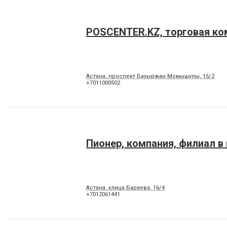
POSCENTER.KZ, торговая ко
Астана, проспект Бауыржан Момышулы, 15/2
+7011000502
Пионер, компания, филиал в 
Астана, улица Бараева, 16/4
+7012061441