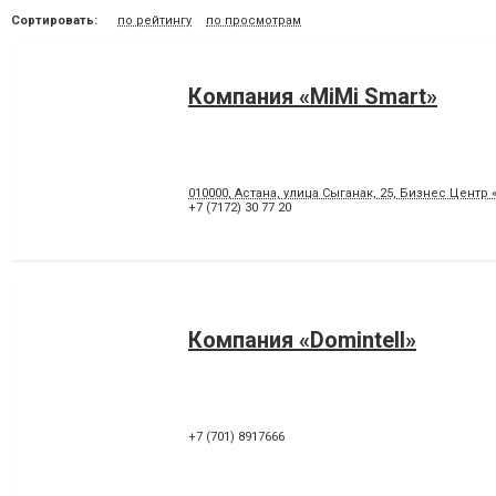
Сортировать:
по рейтингу
по просмотрам
Компания «MiMi Smart»
010000, Астана, улица Сыганак, 25, Бизнес Центр 
+7 (7172) 30 77 20
Компания «Domintell»
+7 (701) 8917666