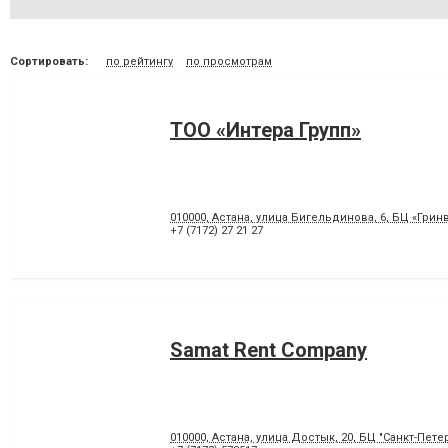
Сортировать:
по рейтингу
по просмотрам
ТОО «Интера Групп»
010000, Астана, улица Бигельдинова, 6, БЦ «Гринв
+7 (7172) 27 21 27
Samat Rent Company
010000, Астана, улица Достык, 20, БЦ "Санкт-Петер