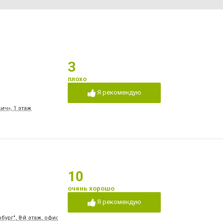
3
плохо
Я рекомендую
ич», 1 этаж
10
очень хорошо
Я рекомендую
бург", 8-й этаж, офис 804