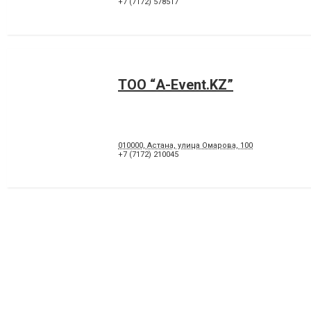
+7 (7172) 578517
ТОО “А-Event.KZ”
010000, Астана, улица Омарова, 100
+7 (7172) 210045