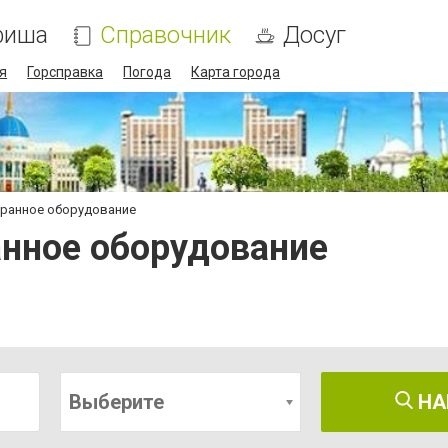
фиша
Справочник
Досуг
я
Горсправка
Погода
Карта города
оранное оборудование
анное оборудование
Выберите
НА