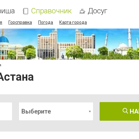
фиша
Справочник
Досуг
я
Горсправка
Погода
Карта города
и
Астана
Выберите
НА