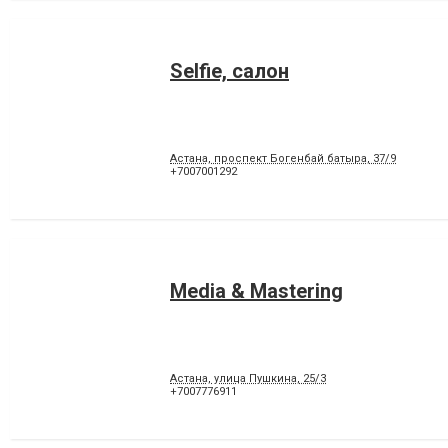
Selfie, салон
Астана, проспект Богенбай батыра, 37/9
+7007001292
Media & Mastering
Астана, улица Пушкина, 25/3
+7007776911