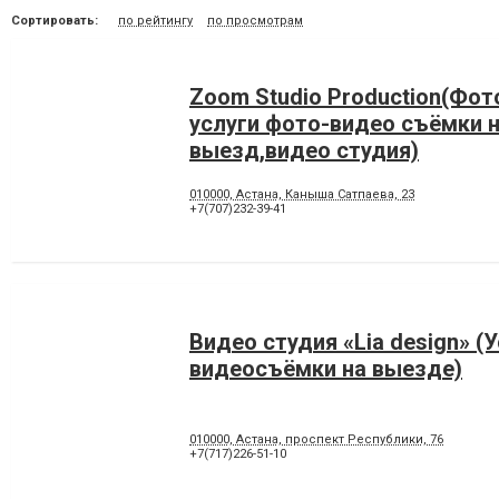
Сортировать:
по рейтингу
по просмотрам
Zoom Studio Production(Фот
услуги фото-видео съёмки 
выезд,видео студия)
010000, Астана, Каныша Сатпаева, 23
+7(707)232-39-41
Видео студия «Lia design» (
видеосъёмки на выезде)
010000, Астана, проспект Республики, 76
+7(717)226-51-10