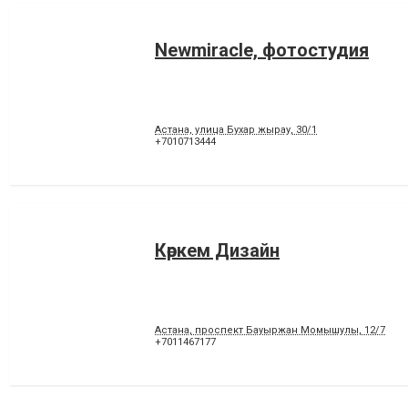
Newmiracle, фотостудия
Астана, улица Бухар жырау, 30/1
+7010713444
Көркем Дизайн
Астана, проспект Бауыржан Момышулы, 12/7
+7011467177