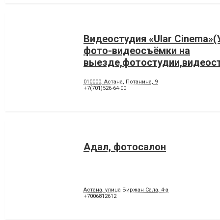
Видеостудия «Ular Cinema»(
фото-видеосъёмки на
выезде,фотостудии,видеос
010000, Астана, Потанина, 9
+7(701)526-64-00
Адал, фотосалон
Астана, улица Биржан Сала, 4-а
+7006812612