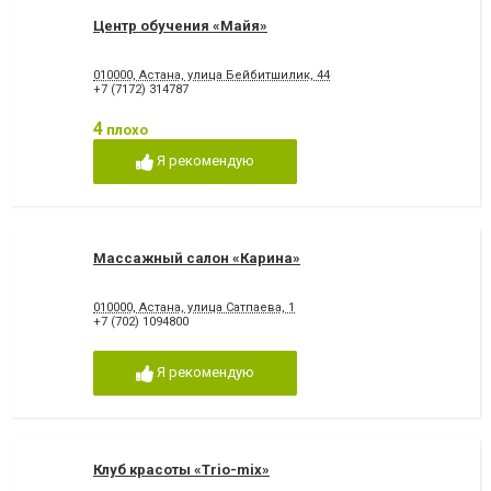
Центр обучения «Майя»
010000, Астана, улица Бейбитшилик, 44
+7 (7172) 314787
4
плохо
Я рекомендую
Массажный салон «Карина»
010000, Астана, улица Сатпаева, 1
+7 (702) 1094800
Я рекомендую
Клуб красоты «Trio-mix»