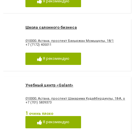
Я рекомендую
Школа салонного бизнеса
010000, Астана, проспект Бауыржан Момышулы, 18/1
+7 (7172) 405011
Я рекомендую
Учебный центр «Galant»
010000, Астана, проспект Шакарима Кудайбердиулы, 18-А, офис 
+7 (701) 5839373
1
очень плохо
Я рекомендую