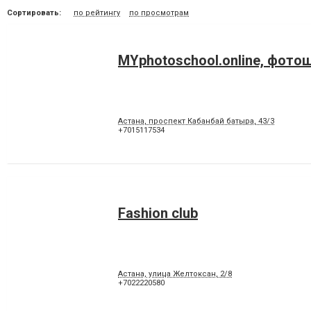
Сортировать:
по рейтингу
по просмотрам
MYphotoschool.online, фото
Астана, проспект Кабанбай батыра, 43/3
+7015117534
Fashion club
Астана, улица Желтоксан, 2/8
+7022220580