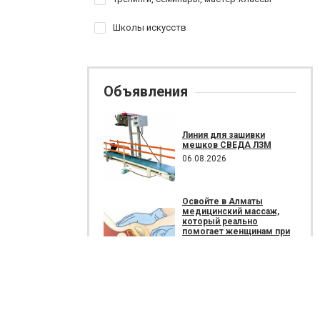
Школы искусств
Объявления
Линия для зашивки
мешков СВЕДА ЛЗМ
06.08.2026
Освойте в Алматы
медицинский массаж,
который реально
помогает женщинам при
спаечных процессах,
застойных явлениях и
нарушении функций
органов малого таза.
30.07.2026