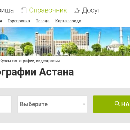
фиша
Справочник
Досуг
я
Горсправка
Погода
Карта города
Курсы фотографии, видеографии
ографии Астана
Выберите
НА