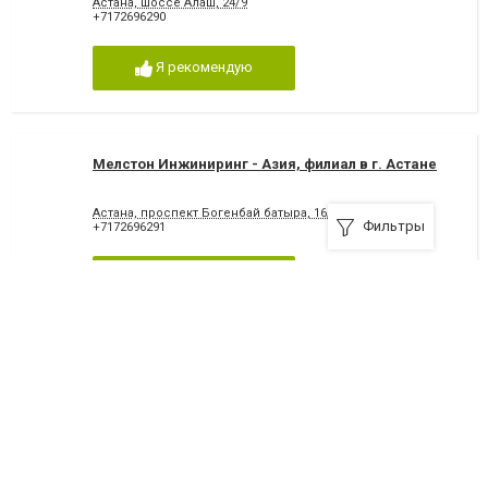
Астана, шоссе Алаш, 24/9
+7172696290
Я рекомендую
Мелстон Инжиниринг - Азия, филиал в г. Астане
Астана, проспект Богенбай батыра, 16/16
Фильтры
+7172696291
Я рекомендую
Астана Альянс Газ
Астана, Астана-Караганда , 81/6
+7719966663
Я рекомендую