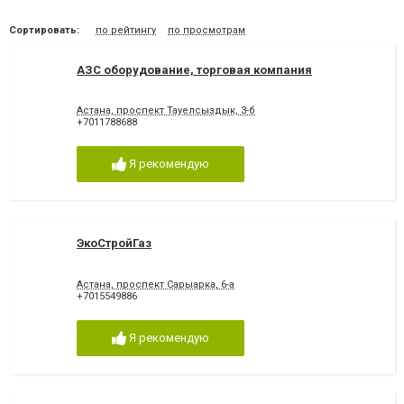
Сортировать:
по рейтингу
по просмотрам
АЗС оборудование, торговая компания
Астана, проспект Тауелсыздык, 3-б
+7011788688
Я рекомендую
ЭкоСтройГаз
Астана, проспект Сарыарка, 6-а
+7015549886
Я рекомендую