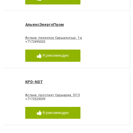
АльянсЭнергоПром
Астана, переулок Сарыкенгыр, 1-а
+7172495025
Я рекомендую
KPD-NDT
Астана, проспект Сарыарка, 37/3
+7172523039
Я рекомендую