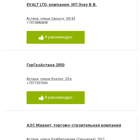
EVALT LTD, компания, ИП Эзау В.В.
Астана, улица Сарысу, 43/43
+7015886838
Я рекомендую
ГорГазАстана 2050
Астана, улица Коктал, 23-а
+7077337004
Я рекомендую
АЗС Маркет, торгово-строительная компания
Астана, улица Бейбитшилик (Сарыарка), 33/1