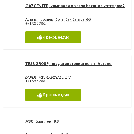
GAZCENTER, компания по газификации коттеджей
Астана, проспект Богенбай батыра, 6-б
+7172560962
Я рекомендую
TESS GROUP, представительство в г. Астане
Астана, улица Жетиген, 27-а
+7172560963
Я рекомендую
АЗС Комплект КЗ