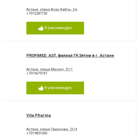
Астана, улица Асан Кайгы, 2-а
+7015287730
Я рекомендую
PROFIMED. AST, филиал ГК Элтем в г. Астане
Астана, улица Маскеу, 21/1
+7019679747
Я рекомендую
Vita Pharma
Астана, улица Ташенова, 21/4
+7019831000