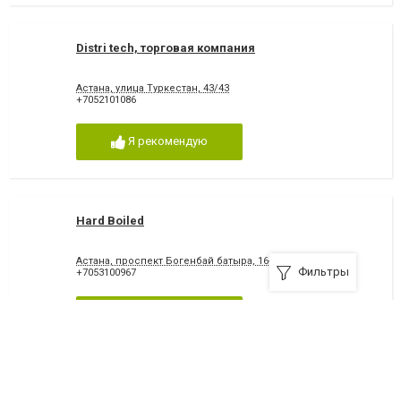
Distri tech, торговая компания
Астана, улица Туркестан, 43/43
+7052101086
Я рекомендую
Hard Boiled
Астана, проспект Богенбай батыра, 16-б
Фильтры
+7053100967
Я рекомендую
Atlant MT