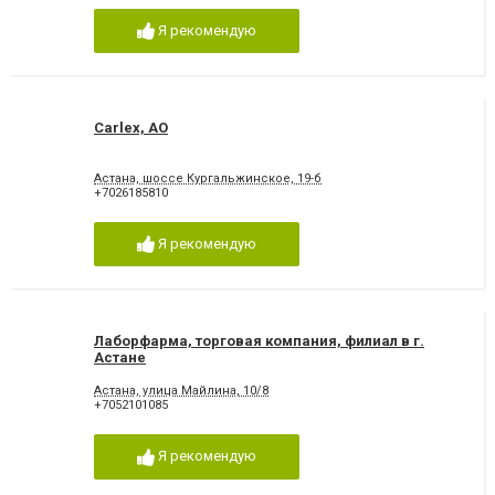
Я рекомендую
Carlex, АО
Астана, шоссе Кургальжинское, 19-б
+7026185810
Я рекомендую
Лаборфарма, торговая компания, филиал в г.
Астане
Астана, улица Майлина, 10/8
+7052101085
Я рекомендую