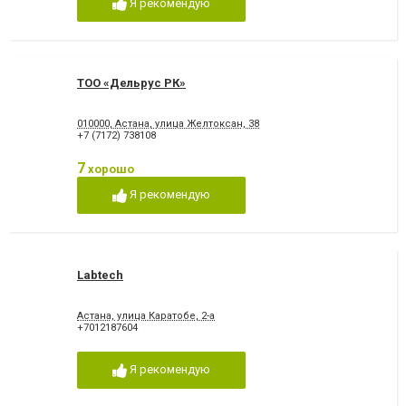
Я рекомендую
ТОО «Дельрус РК»
010000, Астана, улица Желтоксан, 38
+7 (7172) 738108
7
хорошо
Я рекомендую
Labtech
Астана, улица Каратобе, 2-а
+7012187604
Я рекомендую