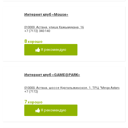
Интернет клуб «Mouse»
010000, Астана, улица Кажымукана, 16
+7 (7172) 340-140
8
хорошо
Я рекомендую
Интернет клуб «GAME@PARK»
010000, Астана, шоссе Кургальжинское, 1, ТРЦ "Mega Astana", 2 
+7 (7172)
7
хорошо
Я рекомендую