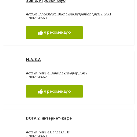
Sonic, игровой клуб
Астана, проспект Шакарима Кудайбердиулы, 25/1
+7002520563
Я рекомендую
N.A.S.A
Астана, улица Жанибек хандар, 14/2
+7002520662
Я рекомендую
DOTA 2, интернет-кафе
Астана, улица Бараева, 13
+7002520663