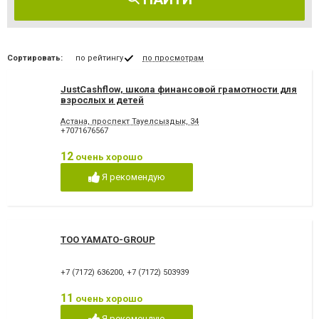
Сортировать:
по рейтингу
по просмотрам
JustCashflow, школа финансовой грамотности для
взрослых и детей
Астана, проспект Тауелсыздык, 34
+7071676567
12
очень хорошо
Я рекомендую
TOO YAMATO-GROUP
+7 (7172) 636200
,
+7 (7172) 503939
11
очень хорошо
Я рекомендую