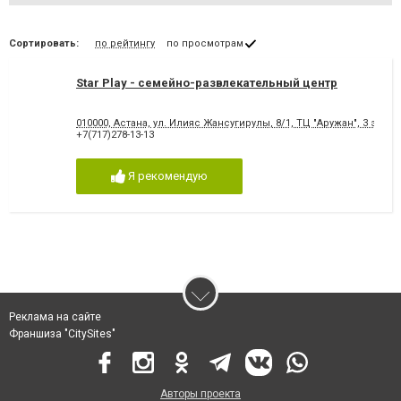
Сортировать:
по рейтингу
по просмотрам
Star Play - семейно-развлекательный центр
010000, Астана, ул. Илияс Жансугирулы, 8/1, ТЦ "Аружан", 3 этаж
+7(717)278-13-13
Я рекомендую
Реклама на сайте
Франшиза "CitySites"
Авторы проекта