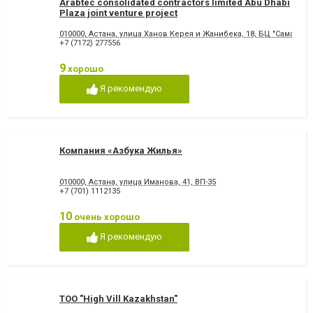
Arabtec consolidated contractors limited Abu Dhabi
Plaza joint venture project
010000, Астана, улица Ханов Керея и Жанибека, 18, БЦ "Самал"
+7 (7172) 277556
9
хорошо
Я рекомендую
Компания «Азбука Жилья»
010000, Астана, улица Иманова, 41, ВП-35
+7 (701) 1112135
10
очень хорошо
Я рекомендую
ТОО "High Vill Kazakhstan"