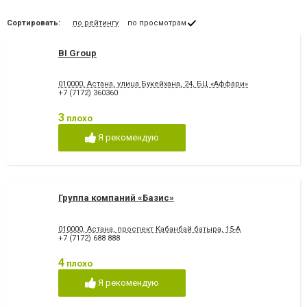
Сортировать:
по рейтингу
по просмотрам
BI Group
010000, Астана, улица Букейхана, 24, БЦ «Аффари»
+7 (7172) 360360
3
плохо
Я рекомендую
Группа компаний «Базис»
010000, Астана, проспект Кабанбай батыра, 15-А
+7 (7172) 688 888
4
плохо
Я рекомендую