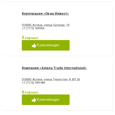
Корпорация «Орда Инвест»
010000, Астана, улица Сыганак, 14
+7 (7172) 904904
5
хорошо
Я рекомендую
Компания «Astana Trade International»
010000, Астана, улица Туркестан, 8, ВП 26
+7 (7172) 999-989
6
хорошо
Я рекомендую